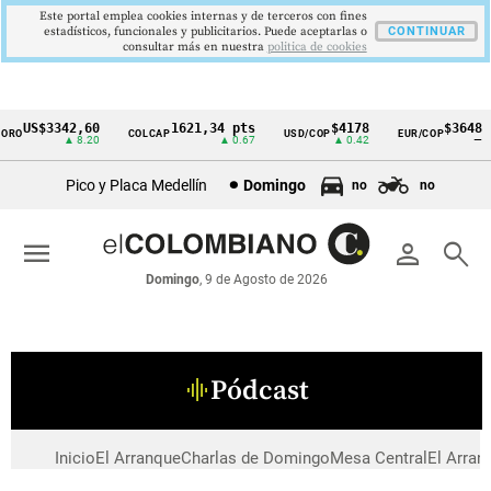
Este portal emplea cookies internas y de terceros con fines
estadísticos, funcionales y publicitarios. Puede aceptarlas o
CONTINUAR
consultar más en nuestra
politica de cookies
US$3342,60
1621,34 pts
$4178
$3648
ORO
COLCAP
USD/COP
EUR/COP
Cintillo
▲ 8.20
▲ 0.67
▲ 0.42
—
de
Pico y Placa Medellín
Domingo
no
no
indicadores
económicos
menu
person
search
Colombia
Domingo
, 9 de Agosto de 2026
Pódcast
graphic_eq
Inicio
El Arranque
Charlas de Domingo
Mesa Central
El Arran