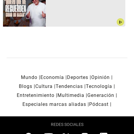
play_arrow
Mundo
Economía
Deportes
Opinión
Blogs
Cultura
Tendencias
Tecnología
Entretenimiento
Multimedia
Generación
Especiales marcas aliadas
Pódcast
REDES SOCIALES