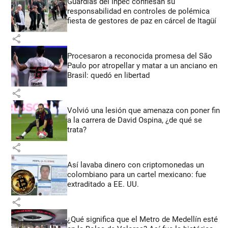
Guardias del Inpec confiesan su
responsabilidad en controles de polémica
fiesta de gestores de paz en cárcel de Itagüí
share
Procesaron a reconocida promesa del São
Paulo por atropellar y matar a un anciano en
Brasil: quedó en libertad
share
Volvió una lesión que amenaza con poner fin
a la carrera de David Ospina, ¿de qué se
trata?
share
Así lavaba dinero con criptomonedas
un
colombiano para un cartel mexicano: fue
extraditado a EE. UU.
share
¿Qué significa que el Metro de Medellín esté