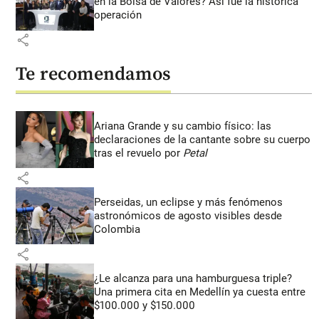
en la Bolsa de Valores? Así fue la histórica
operación
share
Te recomendamos
Ariana Grande y su cambio físico: las
declaraciones de la cantante sobre su cuerpo
tras el revuelo por
Petal
share
Perseidas, un eclipse y más fenómenos
astronómicos de agosto visibles desde
Colombia
share
¿Le alcanza para una hamburguesa triple?
Una primera cita en Medellín ya cuesta entre
$100.000 y $150.000