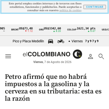
Este portal emplea cookies internas y de terceros con fines
estadísticos, funcionales y publicitarios. Puede aceptarlas o
CONTINUAR
consultar más en nuestra
politica de cookies
US$73,48
US$3342,60
1621,34 pts
$41
BRENT
ORO
COLCAP
USD/COP
Cintillo
▼ 1.12
▲ 8.20
▲ 0.67
▲ 0
de
Pico y Placa Medellín
Viernes
7 y 9
7 y 9
indicadores
económicos
menu
person
search
Colombia
Viernes
, 7 de Agosto de 2026
Petro afirmó que no habrá
impuestos a la gasolina y la
cerveza en su tributaria: esta es
la razón