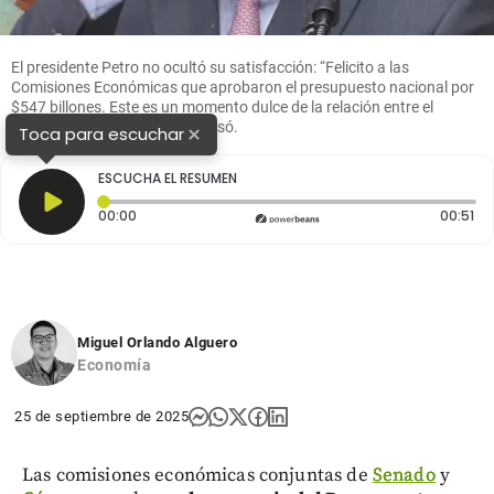
El presidente Petro no ocultó su satisfacción: “Felicito a las
Comisiones Económicas que aprobaron el presupuesto nacional por
$547 billones. Este es un momento dulce de la relación entre el
Congreso y el Gobierno”, expresó.
×
Toca para escuchar
ESCUCHA EL RESUMEN
Tiempo transcurrido: 0 segundos
Du
00:00
00:51
Miguel Orlando Alguero
Economía
25 de septiembre de 2025
Las comisiones económicas conjuntas de
Senado
y