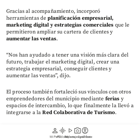
Gracias al acompañamiento, incorporó
herramientas de
planificación empresarial,
marketing digital y estrategias comerciales
que le
permitieron ampliar su cartera de clientes y
aumentar las ventas
.
“Nos han ayudado a tener una visión más clara del
futuro, trabajar el marketing digital, crear una
estrategia empresarial, conseguir clientes y
aumentar las ventas”, dijo.
El proceso también fortaleció sus vínculos con otros
emprendedores del municipio mediante
ferias
y
espacios de intercambio, lo que finalmente la llevó a
integrarse a la
Red Colaborativa de Turismo
.
Actualmente, las metas de Imbana van más allá del
person
graphic_eq
play_arrow
photo_camera
account_circle
mercado local. Según García, el objetivo es
Mi Perfil
Pódcast
Reportajes gráficos
Videos
Suscríbete