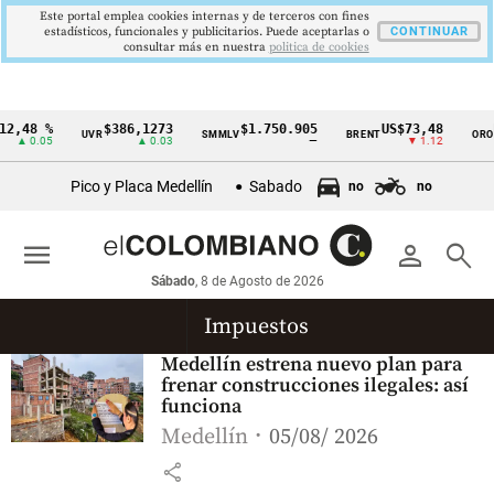
Este portal emplea cookies internas y de terceros con fines
estadísticos, funcionales y publicitarios. Puede aceptarlas o
CONTINUAR
consultar más en nuestra
politica de cookies
2,48 %
$386,1273
$1.750.905
US$73,48
U
UVR
SMMLV
BRENT
ORO
Cintillo
▲ 0.05
▲ 0.03
—
▼ 1.12
de
Pico y Placa Medellín
Sabado
no
no
indicadores
económicos
menu
person
search
Colombia
Sábado
, 8 de Agosto de 2026
Impuestos
Medellín estrena nuevo plan para
frenar construcciones ilegales: así
funciona
Medellín
05/08/ 2026
share