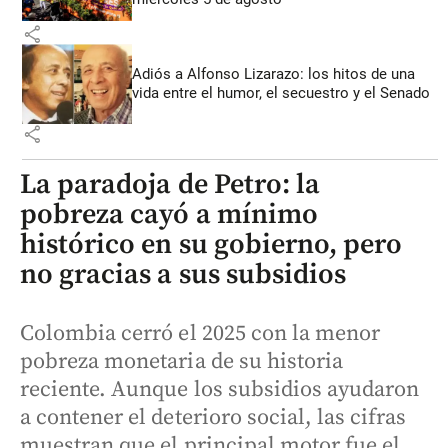
share
Adiós a Alfonso Lizarazo: los hitos de una
vida entre el humor, el secuestro y el Senado
share
La paradoja de Petro: la
pobreza cayó a mínimo
histórico en su gobierno, pero
no gracias a sus subsidios
Colombia cerró el 2025 con la menor
pobreza monetaria de su historia
reciente. Aunque los subsidios ayudaron
a contener el deterioro social, las cifras
muestran que el principal motor fue el