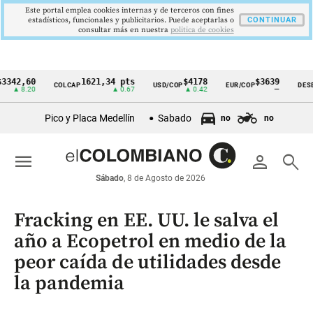
Este portal emplea cookies internas y de terceros con fines
estadísticos, funcionales y publicitarios. Puede aceptarlas o
CONTINUAR
consultar más en nuestra
politica de cookies
,60
1621,34 pts
$4178
$3639
COLCAP
USD/COP
EUR/COP
DESEMPLE
Cintillo
8.20
▲ 0.67
▲ 0.42
—
de
Pico y Placa Medellín
Sabado
no
no
indicadores
económicos
menu
person
search
Colombia
Sábado
, 8 de Agosto de 2026
Fracking en EE. UU. le salva el
año a Ecopetrol en medio de la
peor caída de utilidades desde
la pandemia