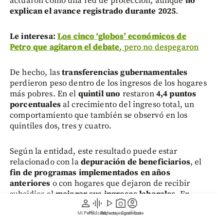
actuaron como una red de protección, aunque
no
explican el avance registrado durante 2025
.
Le interesa:
Los cinco ‘globos’ económicos de
Petro que agitaron el debate
, pero no despegaron
De hecho, las
transferencias gubernamentales
perdieron peso dentro de los ingresos de los hogares
más pobres. En el
quintil uno
restaron
4,4 puntos
porcentuales
al crecimiento del ingreso total, un
comportamiento que también se observó en los
quintiles dos, tres y cuatro.
Según la entidad, este resultado puede estar
relacionado con la
depuración de beneficiarios
, el
fin de programas implementados en años
anteriores
o con hogares que dejaron de recibir
subsidios al
mejorar sus ingresos laborales
. En
person
graphic_eq
play_arrow
photo_camera
account_circle
contraste, las
remesas
y las
transferencias entre
hogares
sí aportaron al crecimiento de los ingresos
Mi Perfil
Pódcast
Reportajes gráficos
Videos
Suscríbete