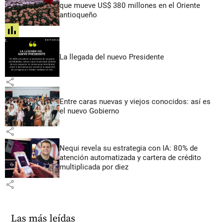
que mueve US$ 380 millones en el Oriente
antioqueño
share
La llegada del nuevo Presidente
share
Entre caras nuevas y viejos conocidos: así es
el nuevo Gobierno
share
Nequi revela su estrategia con IA: 80% de
atención automatizada y cartera de crédito
multiplicada por diez
share
Las más leídas