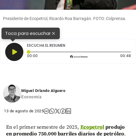
Presidente de Ecopetrol, Ricardo Roa Barragán. FOTO: Colprensa.
×
Toca para escuchar
ESCUCHA EL RESUMEN
Tiempo transcurrido: 0 segundos
Du
00:00
00:48
Miguel Orlando Alguero
Economía
13 de agosto de 2025
En el primer semestre de 2025,
Ecopetrol
produjo
en promedio 750.000 barriles diarios de petróleo
.