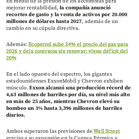
En medio de la presión de los accionistas para
mejorar rentabilidad,
la compañía anunció
recortes de gasto y la venta de activos por 20.000
millones de dólares hasta 202
7
, además de un
cambio en su cúpula directiva.
Además:
Ecopetrol sube 34% el precio del gas para
2026 y deja contratos sin renovar: viene déficit del
20%
En el lado opuesto del espectro, los gigantes
estadounidenses ExxonMobil y Chevron exhiben
músculo.
Exxon alcanzó una producción récord de
4,63 millones de barriles por día, su nivel más alto
en más de 25 años, mientras Chevron elevó su
bombeo un 3% hasta 3,396 millones de barriles
diarios.
Ambos superaron las previsiones de
Wall Street
gracias a su expansión en la Cuenca Pérmica y