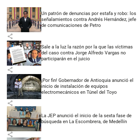
Un patrón de denuncias por estafa y robo: los
señalamientos contra Andrés Hernández, jefe
de comunicaciones de Petro
share
Sale a la luz la razón por la que las víctimas
del caso contra Jorge Alfredo Vargas no
participarán en el juicio
share
¡Por fin! Gobernador de Antioquia anunció el
inicio de instalación de equipos
electromecánicos en Túnel del Toyo
share
La JEP anunció el inicio de la sexta fase de
búsqueda en La Escombrera, de Medellín
share