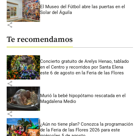
El Museo del Fútbol abre las puertas en el
Solar del Águila
share
Te recomendamos
Concierto gratuito de Arelys Henao, tablado
en el Centro y recorridos por Santa Elena
este 6 de agosto en la Feria de las Flores
share
Murió la bebé hipopótamo rescatada en el
Magdalena Medio
share
¿Aún no tiene plan? Conozca la programación
de la Feria de las Flores 2026 para este
miércoles 5 de agosto