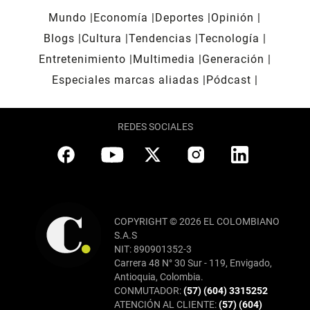
Mundo
Economía
Deportes
Opinión
Blogs
Cultura
Tendencias
Tecnología
Entretenimiento
Multimedia
Generación
Especiales marcas aliadas
Pódcast
REDES SOCIALES
COPYRIGHT © 2026 EL COLOMBIANO
S.A.S
NIT: 890901352-3
Carrera 48 N° 30 Sur - 119, Envigado,
Antioquia, Colombia.
CONMUTADOR:
(57) (604) 3315252
ATENCIÓN AL CLIENTE:
(57) (604)