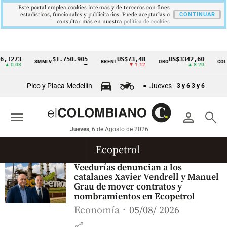
Este portal emplea cookies internas y de terceros con fines
estadísticos, funcionales y publicitarios. Puede aceptarlas o
CONTINUAR
consultar más en nuestra
politica de cookies
,1273
$1.750.905
US$73,48
US$3342,60
SMMLV
BRENT
ORO
COLC
Cintillo
▲ 0.03
—
▼ 1.12
▲ 8.20
de
Pico y Placa Medellín
Jueves
3 y 6
3 y 6
indicadores
económicos
menu
person
search
Colombia
Jueves
, 6 de Agosto de 2026
Ecopetrol
Veedurías denuncian a los
catalanes Xavier Vendrell y Manuel
Grau de mover contratos y
nombramientos en Ecopetrol
Economía
05/08/ 2026
share