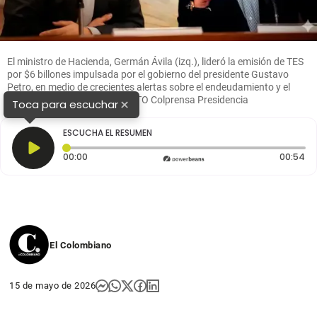
El ministro de Hacienda, Germán Ávila (izq.), lideró la emisión de TES
por $6 billones impulsada por el gobierno del presidente Gustavo
Petro, en medio de crecientes alertas sobre el endeudamiento y el
costo de la deuda pública. FOTO Colprensa Presidencia
×
Toca para escuchar
ESCUCHA EL RESUMEN
Tiempo transcurrido: 0 segundos
Du
00:00
00:54
El Colombiano
15 de mayo de 2026