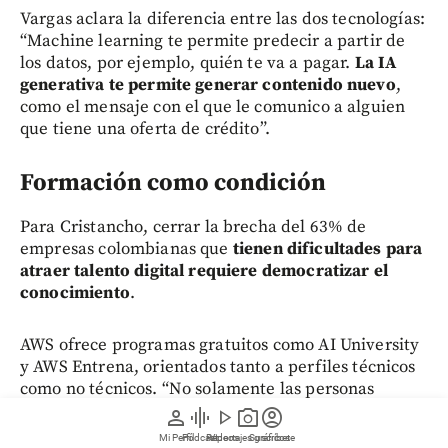
Vargas aclara la diferencia entre las dos tecnologías:
“Machine learning te permite predecir a partir de
los datos, por ejemplo, quién te va a pagar.
La IA
generativa te permite generar contenido nuevo
,
como el mensaje con el que le comunico a alguien
que tiene una oferta de crédito”.
Formación como condición
Para Cristancho, cerrar la brecha del 63% de
empresas colombianas que
tienen dificultades para
atraer talento digital requiere democratizar el
conocimiento
.
AWS ofrece programas gratuitos como AI University
y AWS Entrena, orientados tanto a perfiles técnicos
como no técnicos. “No solamente las personas
técnicas, sino las personas no técnicas también
person
graphic_eq
play_arrow
photo_camera
account_circle
tienen que aprender a interactuar con la IA. Eso ya
Mi Perfil
Pódcast
Reportajes gráficos
Videos
Suscríbete