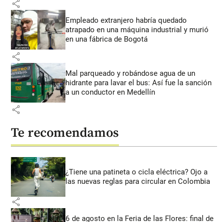
share
Empleado extranjero habría quedado
atrapado en una máquina industrial y murió
en una fábrica de Bogotá
share
Mal parqueado y robándose agua de un
hidrante para lavar el bus: Así fue la sanción
a un conductor en Medellín
share
Te recomendamos
¿Tiene una patineta o cicla eléctrica? Ojo a
las nuevas reglas para circular en Colombia
share
6 de agosto en la Feria de las Flores: final de