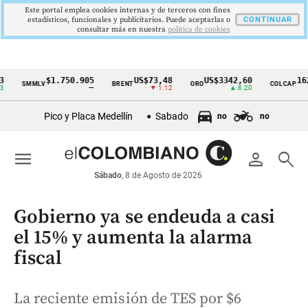
Este portal emplea cookies internas y de terceros con fines
estadísticos, funcionales y publicitarios. Puede aceptarlas o
CONTINUAR
consultar más en nuestra
politica de cookies
$1.750.905
US$73,48
US$3342,60
1621,34
SMMLV
BRENT
ORO
COLCAP
Cintillo
—
▼ 1.12
▲ 8.20
▲
de
Pico y Placa Medellín
Sabado
no
no
indicadores
económicos
menu
person
search
Colombia
Sábado
, 8 de Agosto de 2026
Gobierno ya se endeuda a casi
el 15% y aumenta la alarma
fiscal
La reciente emisión de TES por $6