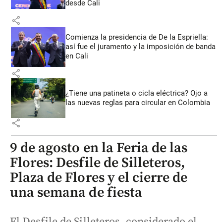
desde Cali
share
Comienza la presidencia de De la Espriella:
así fue el juramento y la imposición de banda
en Cali
share
¿Tiene una patineta o cicla eléctrica? Ojo a
las nuevas reglas para circular en Colombia
share
9 de agosto en la Feria de las
Flores: Desfile de Silleteros,
Plaza de Flores y el cierre de
una semana de fiesta
El Desfile de Silleteros, considerado el