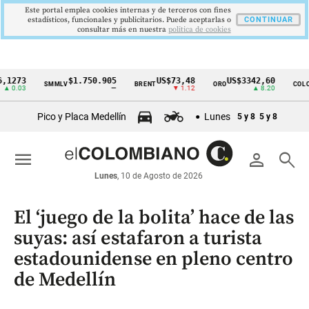
Este portal emplea cookies internas y de terceros con fines
estadísticos, funcionales y publicitarios. Puede aceptarlas o
CONTINUAR
consultar más en nuestra
politica de cookies
3
$1.750.905
US$73,48
US$3342,60
16
SMMLV
BRENT
ORO
COLCAP
Cintillo
3
—
▼ 1.12
▲ 8.20
de
Pico y Placa Medellín
Lunes
5 y 8
5 y 8
indicadores
económicos
menu
person
search
Colombia
Lunes
, 10 de Agosto de 2026
El ‘juego de la bolita’ hace de las
suyas: así estafaron a turista
estadounidense en pleno centro
de Medellín