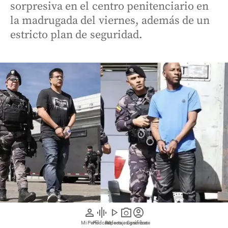
sorpresiva en el centro penitenciario en
la madrugada del viernes, además de un
estricto plan de seguridad.
person
graphic_eq
play_arrow
photo_camera
account_circle
Mi Perfil
Pódcast
Reportajes gráficos
Videos
Suscríbete