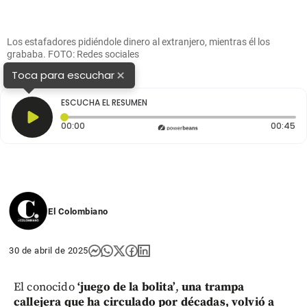
Los estafadores pidiéndole dinero al extranjero, mientras él los
grababa. FOTO: Redes sociales
×
Toca para escuchar
ESCUCHA EL RESUMEN
Tiempo transcurrido: 0 segundos
Du
00:00
00:45
El Colombiano
30 de abril de 2025
El conocido
‘juego de la bolita’
,
una trampa
callejera que ha circulado por décadas, volvió a