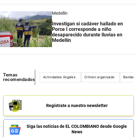
Medellín
Investigan si cadáver hallado en
Porce I corresponde a niño
desaparecido durante lluvias en
Medellín
Temas
Actividades ilegales
Crímen organizado
Bandas 
recomendados
Regístrate a nuestro newsletter
Siga las noticias de EL COLOMBIANO desde Google
News