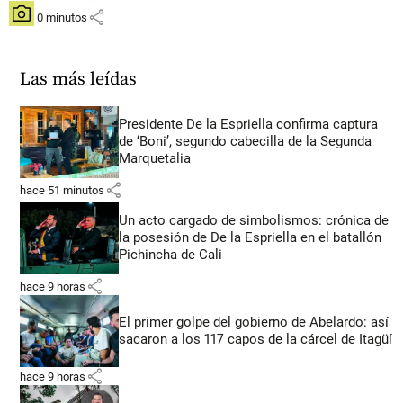
share
hace 0 minutos
Las más leídas
Presidente De la Espriella confirma captura
de ‘Boni’, segundo cabecilla de la Segunda
Marquetalia
share
hace 51 minutos
Un acto cargado de simbolismos: crónica de
la posesión de De la Espriella en el batallón
Pichincha de Cali
share
hace 9 horas
El primer golpe del gobierno de Abelardo: así
sacaron a los 117 capos de la cárcel de Itagüí
share
hace 9 horas