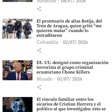
Medellín
08/07/ 2026
share
El prontuario de alias Botija, del
Tren de Aragua, quien gritó “me
quieren matar” cuando lo
extraditaron
Colombia
02/07/ 2026
share
EE. UU. designó como organización
terrorista al grupo criminal
ecuatoriano Chone Killers
Mundo
01/07/ 2026
share
El vínculo familiar entre los
sicarios de Cristian Herrera y el
político al que investigaba: esto se