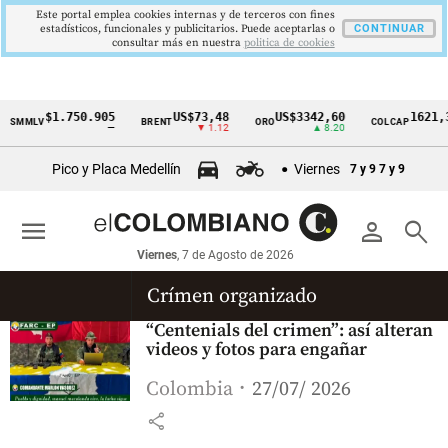
Este portal emplea cookies internas y de terceros con fines
estadísticos, funcionales y publicitarios. Puede aceptarlas o
CONTINUAR
consultar más en nuestra
politica de cookies
$1.750.905
US$73,48
US$3342,60
1621,3
SMMLV
BRENT
ORO
COLCAP
Cintillo
—
▼ 1.12
▲ 8.20
de
Pico y Placa Medellín
Viernes
7 y 9
7 y 9
indicadores
económicos
menu
person
search
Colombia
Viernes
, 7 de Agosto de 2026
Crímen organizado
“Centenials del crimen”: así alteran
videos y fotos para engañar
Colombia
27/07/ 2026
share