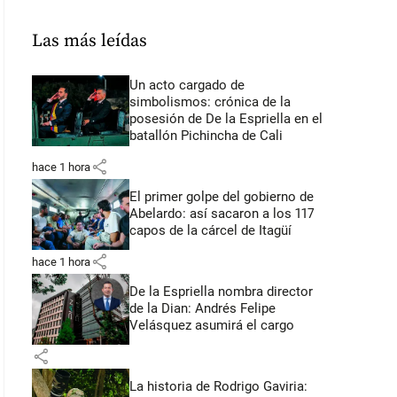
Las más leídas
Un acto cargado de
simbolismos: crónica de la
posesión de De la Espriella en el
batallón Pichincha de Cali
share
hace 1 hora
El primer golpe del gobierno de
Abelardo: así sacaron a los 117
capos de la cárcel de Itagüí
share
hace 1 hora
De la Espriella nombra director
de la Dian: Andrés Felipe
Velásquez asumirá el cargo
share
La historia de Rodrigo Gaviria: