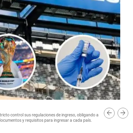
arrow_back
arrow_forward
icto control sus regulaciones de ingreso, obligando a
El 
documentos y requisitos para ingresar a cada país.