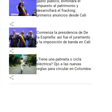
gasto público, eliminará el
impuesto al patrimonio y
desarrollará el fracking:
: 45 segundos
primeros anuncios desde Cali
share
Comienza la presidencia de De
la Espriella: así fue el juramento
y la imposición de banda en Cali
share
¿Tiene una patineta o cicla
eléctrica? Ojo a las nuevas
reglas para circular en Colombia
share