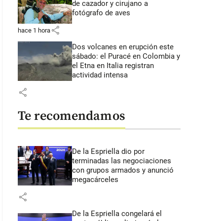
de cazador y cirujano a
fotógrafo de aves
share
hace 1 hora
Dos volcanes en erupción este
sábado: el Puracé en Colombia y
el Etna en Italia registran
actividad intensa
share
Te recomendamos
De la Espriella dio por
terminadas las negociaciones
con grupos armados y anunció
megacárceles
Mundial de Norteamérica será el primero que tendrá 48 selecciones en co
share
De la Espriella congelará el