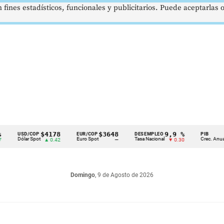
 fines estadísticos, funcionales y publicitarios. Puede aceptarlas
$4178
$3648
9,9 %
2,8 %
D/COP
EUR/COP
DESEMPLEO
PIB
ar Spot
Euro Spot
Tasa Nacional
Crec. Anual
▲ 0.42
—
▼ 0.30
▲ 0.10
Domingo
, 9 de Agosto de 2026