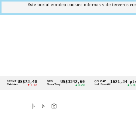
Este portal emplea cookies internas y de terceros con
US$73,48
US$3342,60
1621,34 pts
T
ORO
COLCAP
US
Cintillo
eo
Onza Troy
Índ. Bursátil
Dól
▼ 1.12
▲ 8.20
▲ 0.67
de
indicadores
graphic_eq
play_arrow
photo_camera
económicos
Colombia