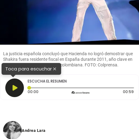
La justicia española concluyó que Hacienda no logró demostrar que
Shakira fuera residente fiscal en España durante 2011, año clave en
el proceso contra la cantante colombiana. FOTO: Colprensa.
×
Toca para escuchar
ESCUCHA EL RESUMEN
Tiempo transcurrido: 0 segundos
Du
00:00
00:59
Andrea Lara