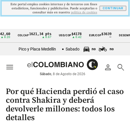
Este portal emplea cookies internas y de terceros con fines
estadísticos, funcionales y publicitarios. Puede aceptarlas o
CONTINUAR
consultar más en nuestra
politica de cookies
0
1621,34 pts
$4178
$3639
9
COLCAP
USD/COP
EUR/COP
DESEMPLEO
Cintillo
0
▲ 0.67
▲ 0.42
—
▼
de
Pico y Placa Medellín
Sabado
no
no
indicadores
económicos
menu
person
search
Colombia
Sábado
, 8 de Agosto de 2026
Por qué Hacienda perdió el caso
contra Shakira y deberá
devolverle millones: todos los
detalles