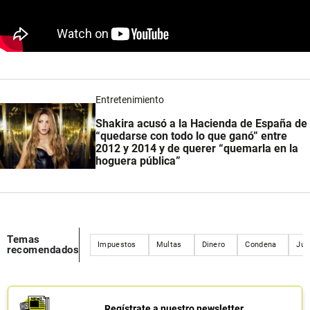
Entretenimiento
Shakira acusó a la Hacienda de España de
“quedarse con todo lo que ganó” entre
2012 y 2014 y de querer “quemarla en la
hoguera pública”
Temas
Impuestos
Multas
Dinero
Condena
Jui
recomendados
Regístrate a nuestro newsletter