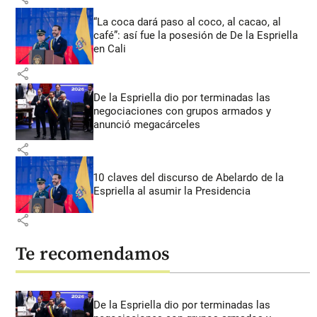
“La coca dará paso al coco, al cacao, al
café”: así fue la posesión de De la Espriella
en Cali
share
De la Espriella dio por terminadas las
negociaciones con grupos armados y
anunció megacárceles
share
10 claves del discurso de Abelardo de la
Espriella al asumir la Presidencia
share
Te recomendamos
De la Espriella dio por terminadas las