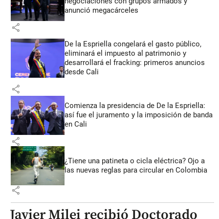
negociaciones con grupos armados y
anunció megacárceles
share
De la Espriella congelará el gasto público,
eliminará el impuesto al patrimonio y
desarrollará el fracking: primeros anuncios
desde Cali
share
Comienza la presidencia de De la Espriella:
así fue el juramento y la imposición de banda
en Cali
share
¿Tiene una patineta o cicla eléctrica? Ojo a
las nuevas reglas para circular en Colombia
share
Javier Milei recibió Doctorado