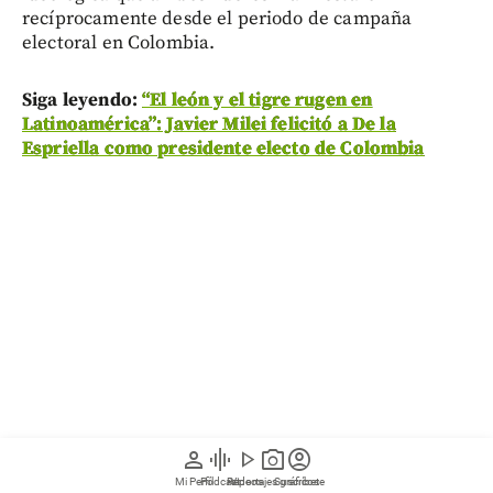
recíprocamente desde el periodo de campaña
electoral en Colombia.
Siga leyendo:
“El león y el tigre rugen en
Latinoamérica”: Javier Milei felicitó a De la
Espriella como presidente electo de Colombia
person
graphic_eq
play_arrow
photo_camera
account_circle
Mi Perfil
Pódcast
Reportajes gráficos
Videos
Suscríbete