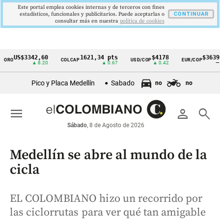
Este portal emplea cookies internas y de terceros con fines
estadísticos, funcionales y publicitarios. Puede aceptarlas o
CONTINUAR
consultar más en nuestra
politica de cookies
US$3342,60
1621,34 pts
$4178
$3639
COLCAP
USD/COP
EUR/COP
Cintillo
▲ 8.20
▲ 0.67
▲ 0.42
—
de
Pico y Placa Medellín
Sabado
no
no
indicadores
económicos
menu
person
search
Colombia
Sábado
, 8 de Agosto de 2026
Medellín se abre al mundo de la
cicla
EL COLOMBIANO hizo un recorrido por
las ciclorrutas para ver qué tan amigable