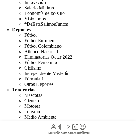
Innovación
Salario Mínimo
Economía de bolsillo
Visionarios
#DeEstaSalimosJuntos
Deportes
Fútbol
Fútbol Europeo
Fútbol Colombiano
Atlético Nacional
Eliminatorias Qatar 2022
Fútbol Femenino
Ciclismo
Independiente Medellín
Fórmula 1
Otros Deportes
Tendencias
Mascotas
Ciencia
Motores
Turismo
Medio Ambiente
Opinión
person
graphic_eq
play_arrow
photo_camera
account_circle
Editoriales
Columnistas
Mi Perfil
Pódcast
Reportajes gráficos
Videos
Suscríbete