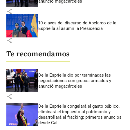
anunció megacárceles
share
10 claves del discurso de Abelardo de la
Espriella al asumir la Presidencia
share
Te recomendamos
De la Espriella dio por terminadas las
negociaciones con grupos armados y
anunció megacárceles
share
De la Espriella congelará el gasto público,
eliminará el impuesto al patrimonio y
desarrollará el fracking: primeros anuncios
desde Cali