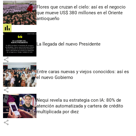
Flores que cruzan el cielo: así es el negocio
que mueve US$ 380 millones en el Oriente
antioqueño
share
La llegada del nuevo Presidente
share
Entre caras nuevas y viejos conocidos: así es
el nuevo Gobierno
share
Nequi revela su estrategia con IA: 80% de
atención automatizada y cartera de crédito
multiplicada por diez
share