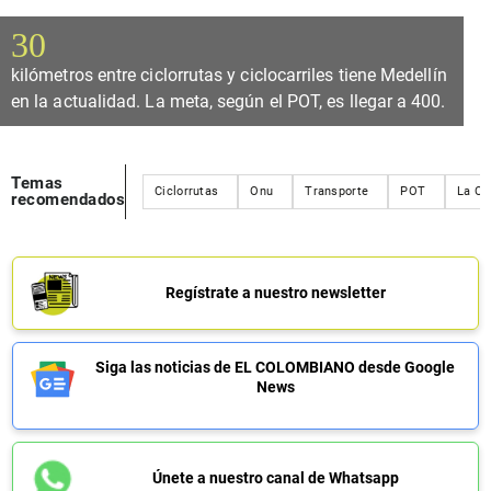
30
kilómetros entre ciclorrutas y ciclocarriles tiene Medellín
en la actualidad. La meta, según el POT, es llegar a 400.
Temas
Ciclorrutas
Onu
Transporte
POT
La Of
recomendados
Regístrate a nuestro newsletter
Siga las noticias de EL COLOMBIANO desde Google
News
Únete a nuestro canal de Whatsapp