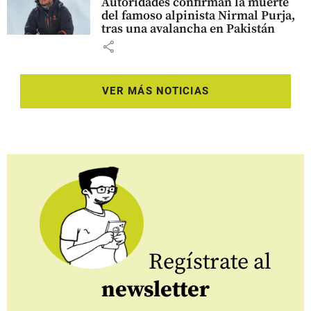
Autoridades confirman la muerte
del famoso alpinista Nirmal Purja,
tras una avalancha en Pakistán
share
VER MÁS NOTICIAS
Regístrate al
newsletter