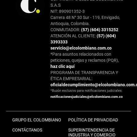
S.A.S
NIT: 890901352-3
Carrera 48 N° 30 Sur - 119, Envigado,
Antioquia, Colombia.
CONMUTADOR:
(57) (604) 3315252
ATENCIÓN AL CLIENTE:
(57) (604)
3393333
servicio@elcolombiano.com.co
*Para asuntos relacionados con
peticiones, quejas y reclamos (PQR),
haz clic aquí
PROGRAMA DE TRANSPARENCIA Y
ÉTICA EMPRESARIAL:
oficialdecumplimiento@elcolombiano.com.
*Buzón exclusivo para notificaciones judiciales:
notificacionesjudiciales@elcolombiano.com.co
GRUPO EL COLOMBIANO
POLÍTICA DE PRIVACIDAD
CONTÁCTANOS
SUPERINTENDENCIA DE
INDUSTRIA Y COMERCIO