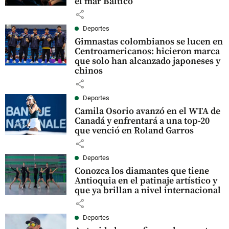
el mar Báltico
share
Deportes
Gimnastas colombianos se lucen en
Centroamericanos: hicieron marca
que solo han alcanzado japoneses y
chinos
share
Deportes
Camila Osorio avanzó en el WTA de
Canadá y enfrentará a una top-20
que venció en Roland Garros
share
Deportes
Conozca los diamantes que tiene
Antioquia en el patinaje artístico y
que ya brillan a nivel internacional
share
Deportes