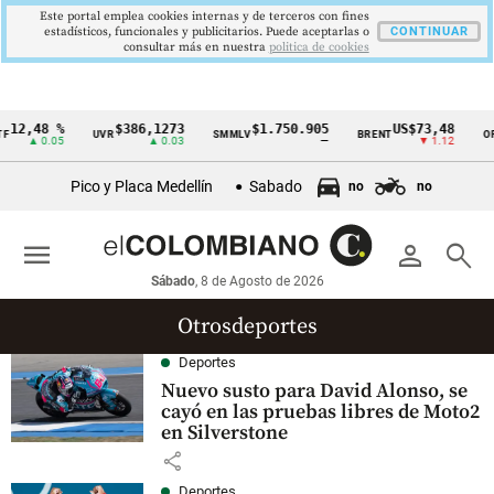
Este portal emplea cookies internas y de terceros con fines
estadísticos, funcionales y publicitarios. Puede aceptarlas o
CONTINUAR
consultar más en nuestra
politica de cookies
12,48 %
$386,1273
$1.750.905
US$73,48
F
UVR
SMMLV
BRENT
OR
Cintillo
▲ 0.05
▲ 0.03
—
▼ 1.12
de
Pico y Placa Medellín
Sabado
no
no
indicadores
económicos
menu
person
search
Colombia
Sábado
, 8 de Agosto de 2026
Otrosdeportes
Deportes
Nuevo susto para David Alonso, se
cayó en las pruebas libres de Moto2
en Silverstone
share
Deportes