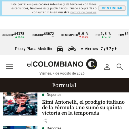
Este portal emplea cookies internas y de terceros con fines
estadísticos, funcionales y publicitarios. Puede aceptarlas o
CONTINUAR
consultar más en nuestra
politica de cookies
$4178
$3672
9,9 %
2,8 %
$41
USD/COP
EUR/COP
DESEMPLEO
PIB
TRM
Cintillo
▲ 0.42
—
▼ 0.30
▲ 0.10
de
Pico y Placa Medellín
Viernes
7 y 9
7 y 9
indicadores
económicos
menu
person
search
Colombia
Viernes
, 7 de Agosto de 2026
Formula1
Deportes
Kimi Antonelli, el prodigio italiano
de la Fórmula Uno sumó su quinta
victoria en la temporada
share
Deportes