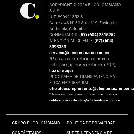
COPYRIGHT © 2026 EL COLOMBIANO
S.A.S
NIT: 890901352-3
Carrera 48 N° 30 Sur - 119, Envigado,
Antioquia, Colombia.
CONMUTADOR:
(57) (604) 3315252
ATENCIÓN AL CLIENTE:
(57) (604)
3393333
servicio@elcolombiano.com.co
*Para asuntos relacionados con
peticiones, quejas y reclamos (PQR),
haz clic aquí
PROGRAMA DE TRANSPARENCIA Y
ÉTICA EMPRESARIAL:
oficialdecumplimiento@elcolombiano.com.
*Buzón exclusivo para notificaciones judiciales:
notificacionesjudiciales@elcolombiano.com.co
GRUPO EL COLOMBIANO
POLÍTICA DE PRIVACIDAD
CONTÁCTANOS
SUPERINTENDENCIA DE