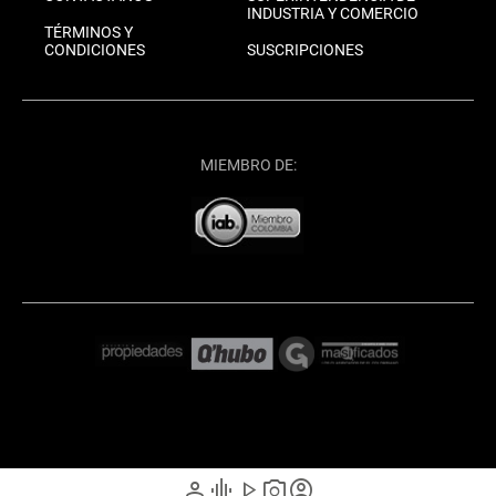
INDUSTRIA Y COMERCIO
TÉRMINOS Y
CONDICIONES
SUSCRIPCIONES
MIEMBRO DE:
person
graphic_eq
play_arrow
photo_camera
account_circle