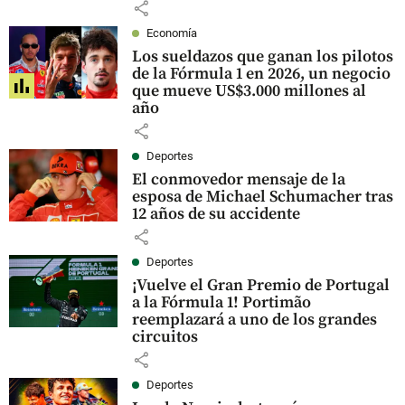
share
Economía
Los sueldazos que ganan los pilotos
de la Fórmula 1 en 2026, un negocio
que mueve US$3.000 millones al
año
share
Deportes
El conmovedor mensaje de la
esposa de Michael Schumacher tras
12 años de su accidente
share
Deportes
¡Vuelve el Gran Premio de Portugal
a la Fórmula 1! Portimão
reemplazará a uno de los grandes
circuitos
share
Deportes