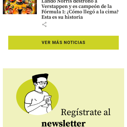
Lando Norris destronó a
Verstappen y es campeón de la
Fórmula 1: ¿Cómo llegó a la cima?
Esta es su historia
share
VER MÁS NOTICIAS
Regístrate al
newsletter