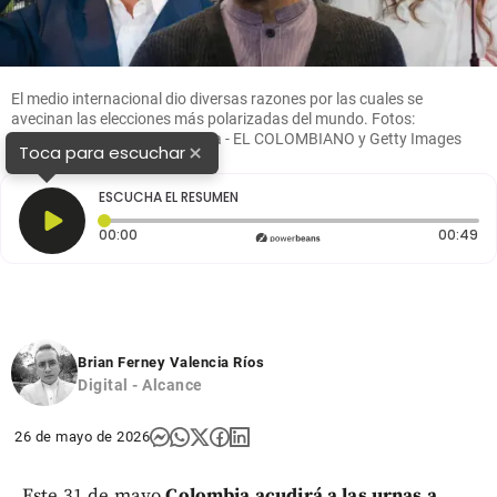
El medio internacional dio diversas razones por las cuales se
avecinan las elecciones más polarizadas del mundo. Fotos:
Colprensa, Manuel Saldarriaga - EL COLOMBIANO y Getty Images
×
Toca para escuchar
ESCUCHA EL RESUMEN
Tiempo transcurrido: 0 segundos
Du
00:00
00:49
Brian Ferney Valencia Ríos
Digital - Alcance
26 de mayo de 2026
Este 31 de mayo
Colombia acudirá a las urnas a