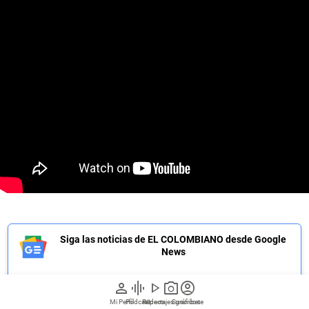
Siga las noticias de EL COLOMBIANO desde Google
News
person
graphic_eq
play_arrow
photo_camera
account_circle
Mi Perfil
Pódcast
Reportajes gráficos
Videos
Suscríbete