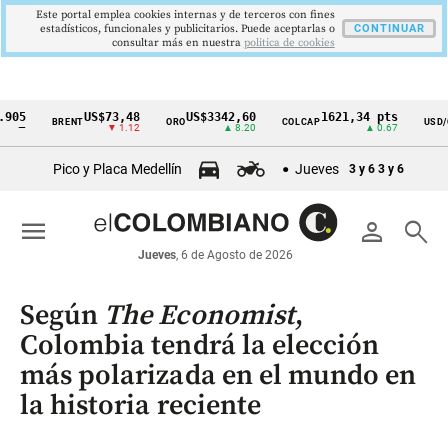
Este portal emplea cookies internas y de terceros con fines
estadísticos, funcionales y publicitarios. Puede aceptarlas o
CONTINUAR
consultar más en nuestra
politica de cookies
US$73,48
US$3342,60
1621,34 pts
$
BRENT
ORO
COLCAP
USD/COP
Cintillo
▼ 1.12
▲ 8.20
▲ 0.67
▲
de
Pico y Placa Medellín
Jueves
3 y 6
3 y 6
indicadores
económicos
menu
person
search
Colombia
Jueves
, 6 de Agosto de 2026
Según
The Economist
,
Colombia tendrá la elección
más polarizada en el mundo en
la historia reciente