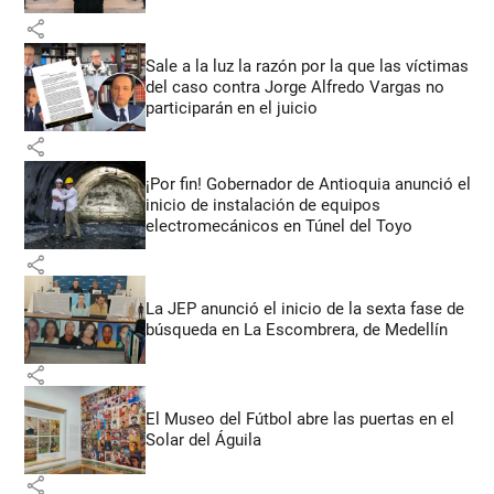
share
Sale a la luz la razón por la que las víctimas
del caso contra Jorge Alfredo Vargas no
participarán en el juicio
share
¡Por fin! Gobernador de Antioquia anunció el
inicio de instalación de equipos
electromecánicos en Túnel del Toyo
share
La JEP anunció el inicio de la sexta fase de
búsqueda en La Escombrera, de Medellín
share
El Museo del Fútbol abre las puertas en el
Solar del Águila
share