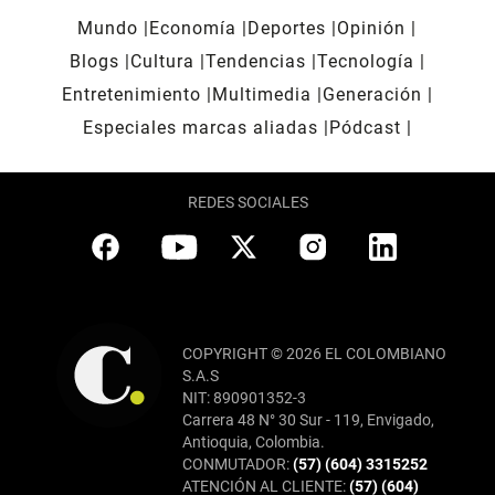
Mundo
Economía
Deportes
Opinión
Blogs
Cultura
Tendencias
Tecnología
Entretenimiento
Multimedia
Generación
Especiales marcas aliadas
Pódcast
REDES SOCIALES
COPYRIGHT © 2026 EL COLOMBIANO
S.A.S
NIT: 890901352-3
Carrera 48 N° 30 Sur - 119, Envigado,
Antioquia, Colombia.
CONMUTADOR:
(57) (604) 3315252
ATENCIÓN AL CLIENTE:
(57) (604)