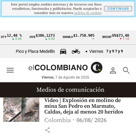
Este portal emplea cookies internas y de terceros con fines
estadísticos, funcionales y publicitarios. Puede aceptarlas o
CONTINUAR
consultar más en nuestra
politica de cookies
12,48 %
$386,1273
$1.750.905
US$73,48
DTF
UVR
SMMLV
BRENT
Cintillo
▲ 0.05
▲ 0.03
—
▼ 1.12
de
Pico y Placa Medellín
Viernes
7 y 9
7 y 9
indicadores
económicos
menu
person
search
Colombia
Viernes
, 7 de Agosto de 2026
Medios de comunicación
Video | Explosión en molino de
mina San Pedro en Marmato,
Caldas, deja al menos 20 heridos
Colombia
06/08/ 2026
share