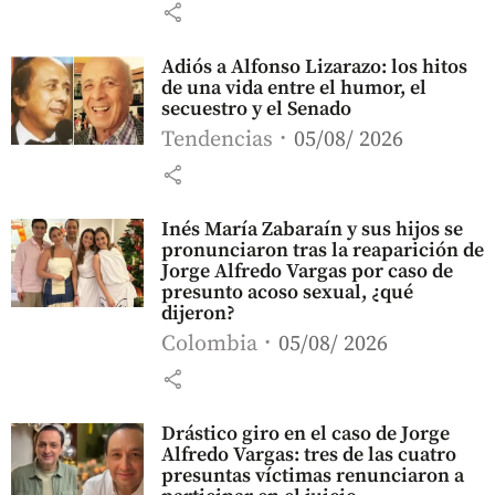
share
Adiós a Alfonso Lizarazo: los hitos
de una vida entre el humor, el
secuestro y el Senado
Tendencias
05/08/ 2026
share
Inés María Zabaraín y sus hijos se
pronunciaron tras la reaparición de
Jorge Alfredo Vargas por caso de
presunto acoso sexual, ¿qué
dijeron?
Colombia
05/08/ 2026
share
Drástico giro en el caso de Jorge
Alfredo Vargas: tres de las cuatro
presuntas víctimas renunciaron a