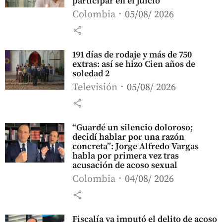
participar en el juicio
Colombia
05/08/ 2026
share
191 días de rodaje y más de 750
extras: así se hizo Cien años de
soledad 2
Televisión
05/08/ 2026
share
“Guardé un silencio doloroso;
decidí hablar por una razón
concreta”: Jorge Alfredo Vargas
habla por primera vez tras
acusación de acoso sexual
Colombia
04/08/ 2026
share
Fiscalía ya imputó el delito de acoso