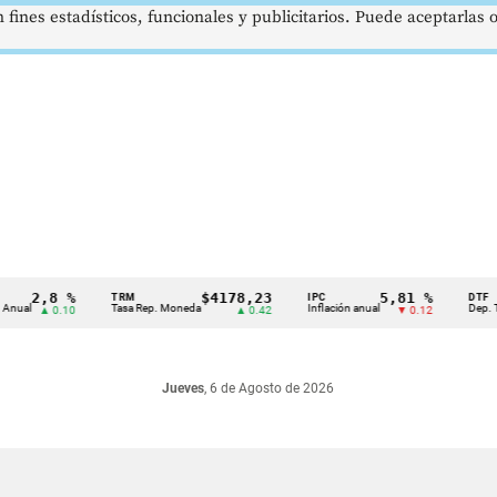
 fines estadísticos, funcionales y publicitarios. Puede aceptarlas
2,8 %
$4178,23
5,81 %
TRM
IPC
DTF
Tasa Rep. Moneda
Inflación anual
Dep. Términ
▲ 0.10
▲ 0.42
▼ 0.12
Jueves
, 6 de Agosto de 2026