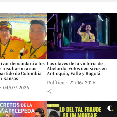
lívar demandará a los
Las claves de la victoria de
 insultaron a sus
Abelardo: votos decisivos en
 partido de Colombia
Antioquia, Valle y Bogotá
en Kansas
Política
22/06/ 2026
04/07/ 2026
share