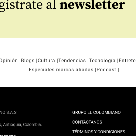
ístrate al
newsletter
Opinión
Blogs
Cultura
Tendencias
Tecnología
Entret
Especiales marcas aliadas
Pódcast
NO S.A.S
GRUPO EL COLOMBIANO
CONTÁCTANOS
o, Antioquia, Colombia.
2
TÉRMINOS Y CONDICIONES