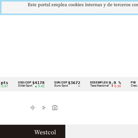
Este portal emplea cookies internas y de terceros con
$4178
$3672
9,9 %
USD/COP
EUR/COP
DESEMPLEO
PIB
Cintillo
Dólar Spot
Euro Spot
Tasa Nacional
Crec. Anua
▲ 0.42
—
▼ 0.30
de
indicadores
graphic_eq
play_arrow
photo_camera
económicos
Colombia
Westcol