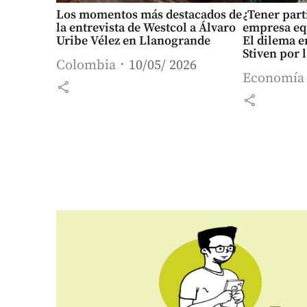
Los momentos más destacados de
¿Tener part
la entrevista de Westcol a Álvaro
empresa equ
Uribe Vélez en Llanogrande
El dilema e
Stiven por 
Colombia
10/05/ 2026
en Medellí
Economía
share
share