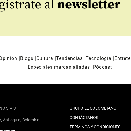
ístrate al
newsletter
Opinión
Blogs
Cultura
Tendencias
Tecnología
Entret
Especiales marcas aliadas
Pódcast
NO S.A.S
GRUPO EL COLOMBIANO
CONTÁCTANOS
o, Antioquia, Colombia.
2
TÉRMINOS Y CONDICIONES