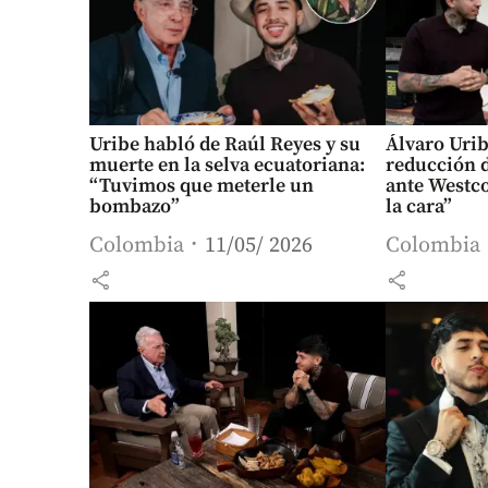
Uribe habló de Raúl Reyes y su
Álvaro Urib
muerte en la selva ecuatoriana:
reducción d
“Tuvimos que meterle un
ante Westco
bombazo”
la cara”
Colombia
11/05/ 2026
Colombia
share
share