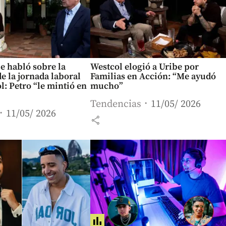
e habló sobre la
Westcol elogió a Uribe por
e la jornada laboral
Familias en Acción: “Me ayudó
l: Petro “le mintió en
mucho”
Tendencias
11/05/ 2026
11/05/ 2026
share