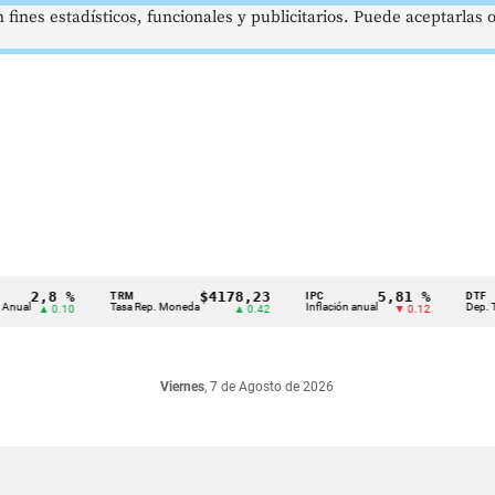
 fines estadísticos, funcionales y publicitarios. Puede aceptarlas
2,8 %
$4178,23
5,81 %
TRM
IPC
DTF
l
Tasa Rep. Moneda
Inflación anual
Dep. Términ
▲ 0.10
▲ 0.42
▼ 0.12
Viernes
, 7 de Agosto de 2026