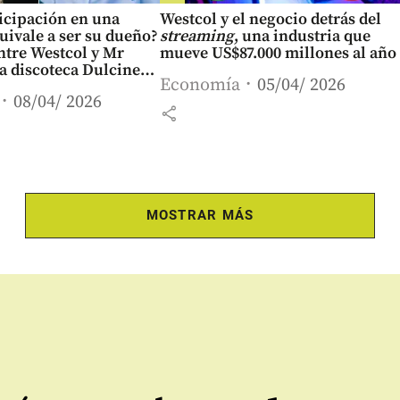
icipación en una
Westcol y el negocio detrás del
ivale a ser su dueño?
streaming
, una industria que
ntre Westcol y Mr
mueve US$87.000 millones al año
la discoteca Dulcinea
Economía
05/04/ 2026
n
08/04/ 2026
share
MOSTRAR MÁS