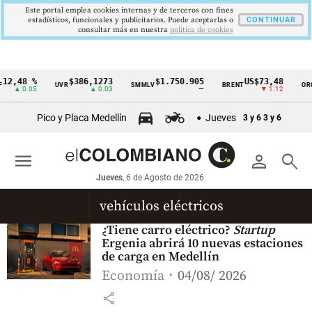
Este portal emplea cookies internas y de terceros con fines
estadísticos, funcionales y publicitarios. Puede aceptarlas o
CONTINUAR
consultar más en nuestra
politica de cookies
12,48 %
$386,1273
$1.750.905
US$73,48
UVR
SMMLV
BRENT
ORO
Cintillo
▲ 0.05
▲ 0.03
—
▼ 1.12
de
Pico y Placa Medellín
Jueves
3 y 6
3 y 6
indicadores
económicos
menu
person
search
Colombia
Jueves
, 6 de Agosto de 2026
vehículos eléctricos
¿Tiene carro eléctrico?
Startup
Ergenia abrirá 10 nuevas estaciones
de carga en Medellín
Economía
04/08/ 2026
share