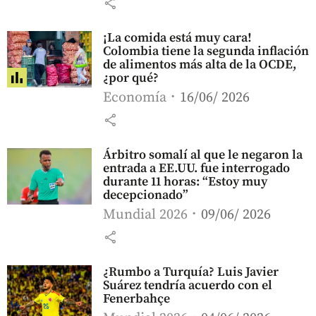
share
¡La comida está muy cara!
Colombia tiene la segunda inflación
de alimentos más alta de la OCDE,
¿por qué?
Economía
16/06/ 2026
share
Árbitro somalí al que le negaron la
entrada a EE.UU. fue interrogado
durante 11 horas: “Estoy muy
decepcionado”
Mundial 2026
09/06/ 2026
share
¿Rumbo a Turquía? Luis Javier
Suárez tendría acuerdo con el
Fenerbahçe