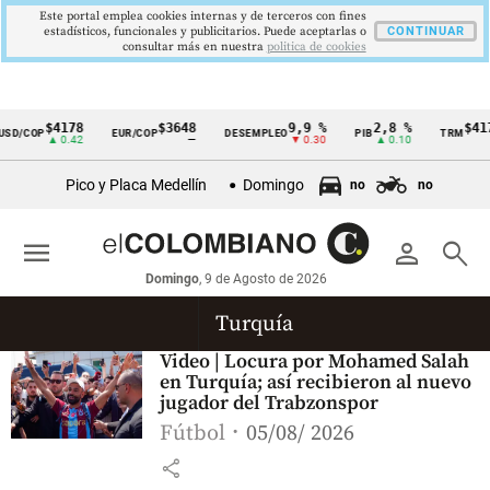
Este portal emplea cookies internas y de terceros con fines
estadísticos, funcionales y publicitarios. Puede aceptarlas o
CONTINUAR
consultar más en nuestra
politica de cookies
$4178
$3648
9,9 %
2,8 %
$417
SD/COP
EUR/COP
DESEMPLEO
PIB
TRM
Cintillo
▲ 0.42
—
▼ 0.30
▲ 0.10
▲
de
Pico y Placa Medellín
Domingo
no
no
indicadores
económicos
menu
person
search
Colombia
Domingo
, 9 de Agosto de 2026
Turquía
Video | Locura por Mohamed Salah
en Turquía; así recibieron al nuevo
jugador del Trabzonspor
Fútbol
05/08/ 2026
share