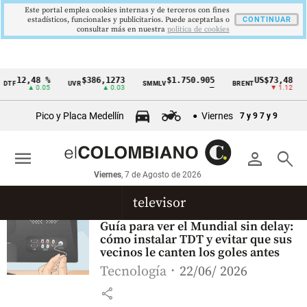
Este portal emplea cookies internas y de terceros con fines
estadísticos, funcionales y publicitarios. Puede aceptarlas o
CONTINUAR
consultar más en nuestra
politica de cookies
12,48 %
$386,1273
$1.750.905
US$73,48
DTF
UVR
SMMLV
BRENT
Cintillo
▲ 0.05
▲ 0.03
—
▼ 1.12
de
Pico y Placa Medellín
Viernes
7 y 9
7 y 9
indicadores
económicos
menu
person
search
Colombia
Viernes
, 7 de Agosto de 2026
televisor
Guía para ver el Mundial sin delay:
cómo instalar TDT y evitar que sus
vecinos le canten los goles antes
Tecnología
22/06/ 2026
share