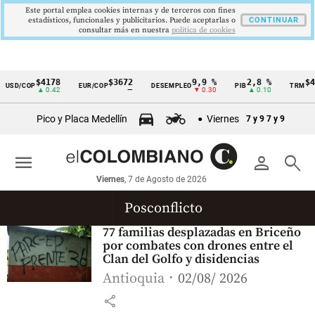
Este portal emplea cookies internas y de terceros con fines
estadísticos, funcionales y publicitarios. Puede aceptarlas o
CONTINUAR
consultar más en nuestra
politica de cookies
$4178
$3672
9,9 %
2,8 %
$41
USD/COP
EUR/COP
DESEMPLEO
PIB
TRM
Cintillo
▲ 0.42
—
▼ 0.30
▲ 0.10
de
Pico y Placa Medellín
Viernes
7 y 9
7 y 9
indicadores
económicos
menu
person
search
Colombia
Viernes
, 7 de Agosto de 2026
Posconflicto
77 familias desplazadas en Briceño
por combates con drones entre el
Clan del Golfo y disidencias
Antioquia
02/08/ 2026
share