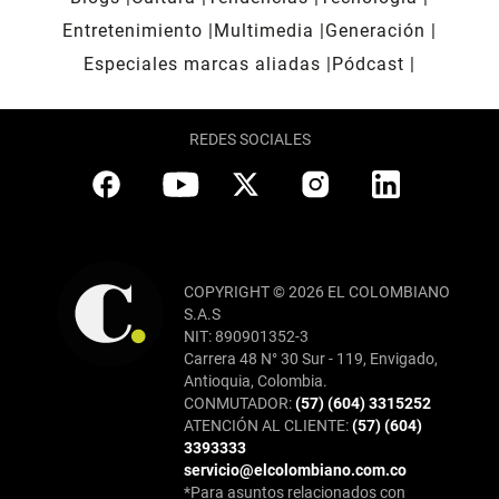
Entretenimiento
Multimedia
Generación
Especiales marcas aliadas
Pódcast
REDES SOCIALES
COPYRIGHT © 2026 EL COLOMBIANO
S.A.S
NIT: 890901352-3
Carrera 48 N° 30 Sur - 119, Envigado,
Antioquia, Colombia.
CONMUTADOR:
(57) (604) 3315252
ATENCIÓN AL CLIENTE:
(57) (604)
3393333
servicio@elcolombiano.com.co
*Para asuntos relacionados con