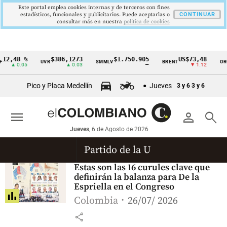
Este portal emplea cookies internas y de terceros con fines
estadísticos, funcionales y publicitarios. Puede aceptarlas o
CONTINUAR
consultar más en nuestra
politica de cookies
12,48 %
$386,1273
$1.750.905
US$73,48
UVR
SMMLV
BRENT
ORO
Cintillo
▲ 0.05
▲ 0.03
—
▼ 1.12
de
Pico y Placa Medellín
Jueves
3 y 6
3 y 6
indicadores
económicos
menu
person
search
Colombia
Jueves
, 6 de Agosto de 2026
Partido de la U
Estas son las 16 curules clave que
definirán la balanza para De la
Espriella en el Congreso
Colombia
26/07/ 2026
share