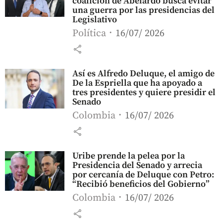
coalición de Abelardo busca evitar
una guerra por las presidencias del
Legislativo
Política
16/07/ 2026
share
Así es Alfredo Deluque, el amigo de
De la Espriella que ha apoyado a
tres presidentes y quiere presidir el
Senado
Colombia
16/07/ 2026
share
Uribe prende la pelea por la
Presidencia del Senado y arrecia
por cercanía de Deluque con Petro:
“Recibió beneficios del Gobierno”
Colombia
16/07/ 2026
share