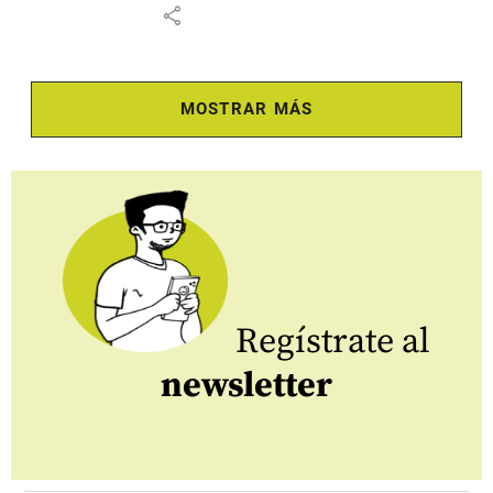
share
MOSTRAR MÁS
Regístrate al
newsletter