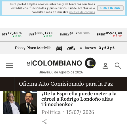
Este portal emplea cookies internas y de terceros con fines
estadísticos, funcionales y publicitarios. Puede aceptarlas o
CONTINUAR
consultar más en nuestra
politica de cookies
12,48 %
$386,1273
$1.750.905
US$73,48
DTF
UVR
SMMLV
BRENT
Cintillo
▲ 0.05
▲ 0.03
—
▼ 1.12
de
Pico y Placa Medellín
Jueves
3 y 6
3 y 6
indicadores
económicos
menu
person
search
Colombia
Jueves
, 6 de Agosto de 2026
Oficina Alto Comisionado para la Paz
¿De la Espriella puede meter a la
cárcel a Rodrigo Londoño alias
Timochenko?
Política
15/07/ 2026
share