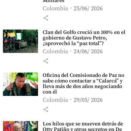
Militares
Colombia
25/06/ 2026
share
Clan del Golfo creció un 100% en el
gobierno de Gustavo Petro,
¿aprovechó la “paz total”?
Colombia
24/06/ 2026
share
Oficina del Comisionado de Paz no
sabe cómo contactar a “Calarcá” y
lleva más de dos años negociando
con él
Colombia
29/05/ 2026
share
Los hilos que se mueven detrás de
Otty Patiño y otros secretos en De