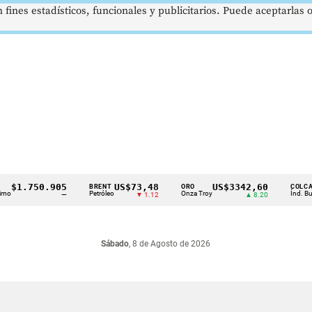
 fines estadísticos, funcionales y publicitarios. Puede aceptarlas
1.750.905
US$73,48
US$3342,60
BRENT
ORO
COLCAP
Petróleo
Onza Troy
Índ. Bursátil
—
▼ 1.12
▲ 8.20
Sábado
, 8 de Agosto de 2026