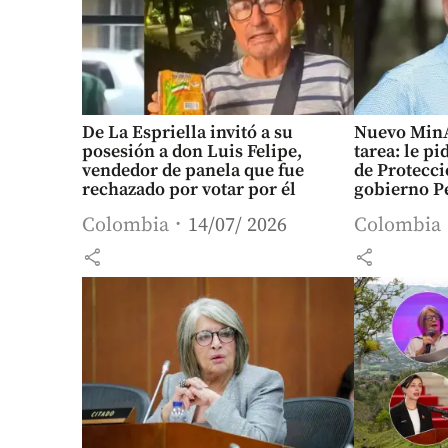
De La Espriella invitó a su
Nuevo MinA
posesión a don Luis Felipe,
tarea: le p
vendedor de panela que fue
de Protecci
rechazado por votar por él
gobierno P
Colombia
14/07/ 2026
Colombia
share
share