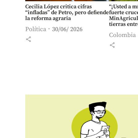
Cecilia López critica cifras
“¡Usted a m
“infladas” de Petro, pero defiende
fuerte cruc
la reforma agraria
MinAgricult
tierras ent
Política
30/06/ 2026
Colombia
share
share