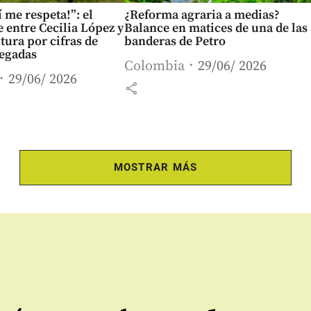
í me respeta!”: el
¿Reforma agraria a medias?
e entre Cecilia López y
Balance en matices de una de las
ura por cifras de
banderas de Petro
regadas
Colombia
29/06/ 2026
29/06/ 2026
share
MOSTRAR MÁS