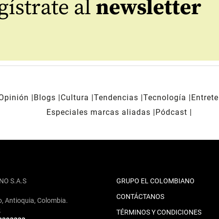
ístrate al
newsletter
Opinión
Blogs
Cultura
Tendencias
Tecnología
Entret
Especiales marcas aliadas
Pódcast
NO S.A.S
GRUPO EL COLOMBIANO
CONTÁCTANOS
o, Antioquia, Colombia.
2
TÉRMINOS Y CONDICIONES