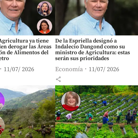
gricultura ya tiene
De la Espriella designó a
iden derogar las Áreas
Indalecio Dangond como su
ón de Alimentos del
ministro de Agricultura: estas
etro
serán sus prioridades
11/07/ 2026
Economía
11/07/ 2026
share