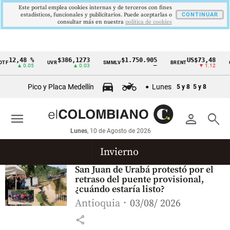
Este portal emplea cookies internas y de terceros con fines
estadísticos, funcionales y publicitarios. Puede aceptarlas o
CONTINUAR
consultar más en nuestra
politica de cookies
12,48 %
$386,1273
$1.750.905
US$73,48
TF
UVR
SMMLV
BRENT
O
Cintillo
▲ 0.05
▲ 0.03
—
▼ 1.12
de
Pico y Placa Medellín
Lunes
5 y 8
5 y 8
indicadores
económicos
menu
person
search
Colombia
Lunes
, 10 de Agosto de 2026
Invierno
San Juan de Urabá protestó por el
retraso del puente provisional,
¿cuándo estaría listo?
Antioquia
03/08/ 2026
share