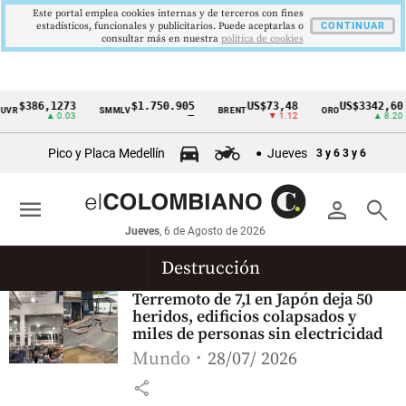
Este portal emplea cookies internas y de terceros con fines
estadísticos, funcionales y publicitarios. Puede aceptarlas o
CONTINUAR
consultar más en nuestra
politica de cookies
$386,1273
$1.750.905
US$73,48
US$3342,60
VR
SMMLV
BRENT
ORO
Cintillo
▲ 0.03
—
▼ 1.12
▲ 8.20
de
Pico y Placa Medellín
Jueves
3 y 6
3 y 6
indicadores
económicos
menu
person
search
Colombia
Jueves
, 6 de Agosto de 2026
Destrucción
Terremoto de 7,1 en Japón deja 50
heridos, edificios colapsados y
miles de personas sin electricidad
Mundo
28/07/ 2026
share