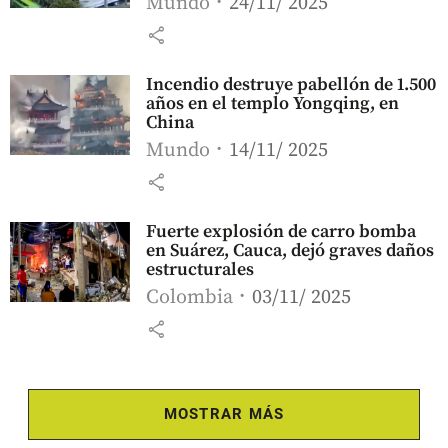
Mundo
24/11/ 2025
share
Incendio destruye pabellón de 1.500
años en el templo Yongqing, en
China
Mundo
14/11/ 2025
share
Fuerte explosión de carro bomba
en Suárez, Cauca, dejó graves daños
estructurales
Colombia
03/11/ 2025
share
MOSTRAR MÁS