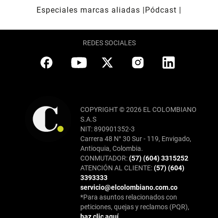
Especiales marcas aliadas
Pódcast
REDES SOCIALES
COPYRIGHT © 2026 EL COLOMBIANO
S.A.S
NIT: 890901352-3
Carrera 48 N° 30 Sur - 119, Envigado,
Antioquia, Colombia.
CONMUTADOR:
(57) (604) 3315252
ATENCIÓN AL CLIENTE:
(57) (604)
3393333
servicio@elcolombiano.com.co
*Para asuntos relacionados con
peticiones, quejas y reclamos (PQR),
haz clic aquí