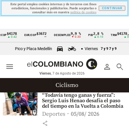
Este portal emplea cookies internas y de terceros con fines
estadísticos, funcionales y publicitarios. Puede aceptarlas o
CONTINUAR
consultar más en nuestra
politica de cookies
$4178
$3672
9,9 %
2,8 %
$4178,
COP
EUR/COP
DESEMPLEO
PIB
TRM
Cintillo
▲ 0.42
—
▼ 0.30
▲ 0.10
▲ 0.
de
Pico y Placa Medellín
Viernes
7 y 9
7 y 9
indicadores
económicos
menu
person
search
Colombia
Viernes
, 7 de Agosto de 2026
Ciclismo
“Todavía tengo ganas y fuerza”:
Sergio Luis Henao desafía el paso
del tiempo en la Vuelta a Colombia
Deportes
05/08/ 2026
share