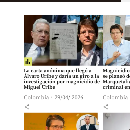
La carta anónima que llegó a
Magnicidio 
Álvaro Uribe y daría un giro a la
se planeó d
investigación por magnicidio de
Marquetalia
Miguel Uribe
criminal e
Colombia
29/04/ 2026
Colombia
share
share