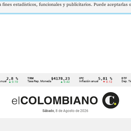
 fines estadísticos, funcionales y publicitarios. Puede aceptarlas
2,8 %
$4178,23
5,81 %
TRM
IPC
DTF
Tasa Rep. Moneda
Inflación anual
Dep. Términ
▲ 0.10
▲ 0.42
▼ 0.12
Sábado
, 8 de Agosto de 2026