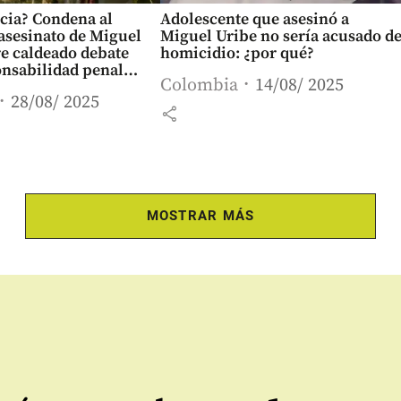
cia? Condena al
Adolescente que asesinó a
asesinato de Miguel
Miguel Uribe no sería acusado d
e caldeado debate
homicidio: ¿por qué?
onsabilidad penal
Colombia
14/08/ 2025
28/08/ 2025
share
MOSTRAR MÁS