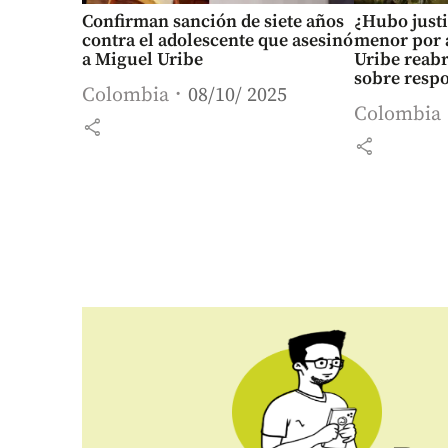
Confirman sanción de siete años
¿Hubo justi
contra el adolescente que asesinó
menor por 
a Miguel Uribe
Uribe reabr
sobre resp
Colombia
08/10/ 2025
juvenil
Colombia
share
share