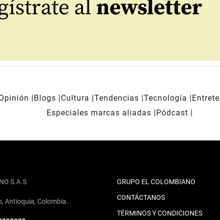
ístrate al
newsletter
Opinión
Blogs
Cultura
Tendencias
Tecnología
Entret
Especiales marcas aliadas
Pódcast
NO S.A.S
GRUPO EL COLOMBIANO
CONTÁCTANOS
o, Antioquia, Colombia.
2
TÉRMINOS Y CONDICIONES