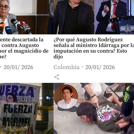
ente descartada la
¿Por qué Augusto Rodríguez
 contra Augusto
señala al ministro Idárraga por l
por el magnicidio de
imputación en su contra? Esto
be?
dijo
20/01/ 2026
Colombia
20/01/ 2026
share