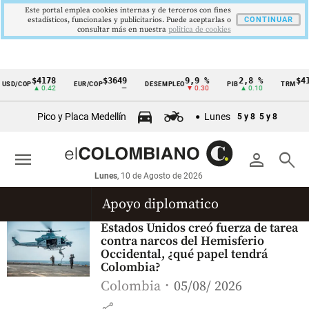
Este portal emplea cookies internas y de terceros con fines
estadísticos, funcionales y publicitarios. Puede aceptarlas o
CONTINUAR
consultar más en nuestra
politica de cookies
$4178
$3649
9,9 %
2,8 %
$41
USD/COP
EUR/COP
DESEMPLEO
PIB
TRM
Cintillo
▲ 0.42
—
▼ 0.30
▲ 0.10
de
Pico y Placa Medellín
Lunes
5 y 8
5 y 8
indicadores
económicos
menu
person
search
Colombia
Lunes
, 10 de Agosto de 2026
Apoyo diplomatico
Estados Unidos creó fuerza de tarea
contra narcos del Hemisferio
Occidental, ¿qué papel tendrá
Colombia?
Colombia
05/08/ 2026
share