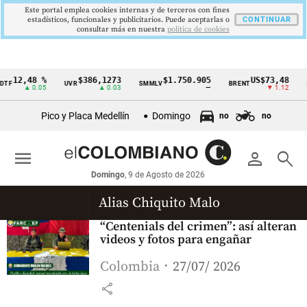
Este portal emplea cookies internas y de terceros con fines
estadísticos, funcionales y publicitarios. Puede aceptarlas o
CONTINUAR
consultar más en nuestra
politica de cookies
12,48 %
$386,1273
$1.750.905
US$73,48
TF
UVR
SMMLV
BRENT
O
Cintillo
▲ 0.05
▲ 0.03
—
▼ 1.12
de
Pico y Placa Medellín
Domingo
no
no
indicadores
económicos
menu
person
search
Colombia
Domingo
, 9 de Agosto de 2026
Alias Chiquito Malo
“Centenials del crimen”: así alteran
videos y fotos para engañar
Colombia
27/07/ 2026
share