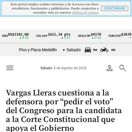
Este portal emplea cookies internas y de terceros con fines
estadísticos, funcionales y publicitarios. Puede aceptarlas o
CONTINUAR
consultar más en nuestra
politica de cookies
US$3342,60
1621,34 pts
$4178
$3639
COLCAP
USD/COP
EUR/COP
D
Cintillo
▲ 8.20
▲ 0.67
▲ 0.42
—
de
Pico y Placa Medellín
Sabado
no
no
indicadores
económicos
menu
person
search
Sábado
, 8 de Agosto de 2026
Colombia
Vargas Lleras cuestiona a la
defensora por “pedir el voto”
del Congreso para la candidata
a la Corte Constitucional que
apoya el Gobierno