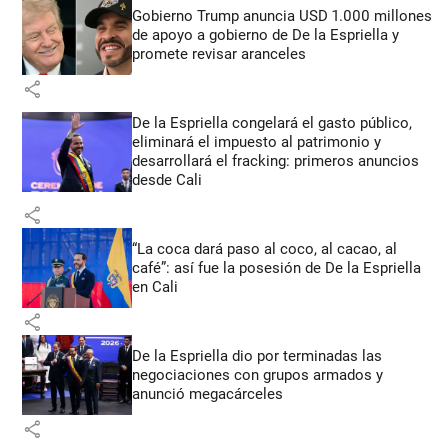
Gobierno Trump anuncia USD 1.000 millones
de apoyo a gobierno de De la Espriella y
promete revisar aranceles
share
De la Espriella congelará el gasto público,
eliminará el impuesto al patrimonio y
desarrollará el fracking: primeros anuncios
desde Cali
share
“La coca dará paso al coco, al cacao, al
café”: así fue la posesión de De la Espriella
en Cali
share
De la Espriella dio por terminadas las
negociaciones con grupos armados y
anunció megacárceles
share