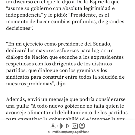
un discurso en el que le dijo a De la Espriella que
“asume su gobierno con absoluta legitimidad e
independencia” y le pidió: “Presidente, es el
momento de hacer cambios profundos, de grandes
decisiones”.
“En mi ejercicio como presidente del Senado,
dedicaré los mayores esfuerzos para lograr un
diálogo de Nación que escuche a los expresidentes
respetuosos con los dirigentes de los distintos
partidos, que dialogue con los gremios y los
sindicatos para construir entre todos la solución de
nuestros problemas”, dijo.
Además, envió un mensaje que podría considerarse
una pulla: “A todo nuevo gobierno no falta quien le
aconseje alimentar el debilitamiento de los partidos
para garantizar la gobernabilidad e imponer la voz
person
graphic_eq
play_arrow
photo_camera
account_circle
oficial, lo que termina destruyendo democracia y
fortaleciendo caudillismo”.
Mi Perfil
Pódcast
Reportajes gráficos
Videos
Suscríbete