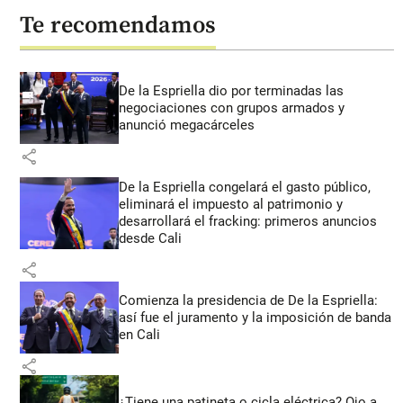
Te recomendamos
De la Espriella dio por terminadas las
negociaciones con grupos armados y
anunció megacárceles
share
De la Espriella congelará el gasto público,
eliminará el impuesto al patrimonio y
desarrollará el fracking: primeros anuncios
desde Cali
share
Comienza la presidencia de De la Espriella:
así fue el juramento y la imposición de banda
en Cali
share
¿Tiene una patineta o cicla eléctrica? Ojo a