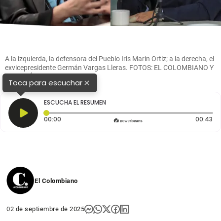
A la izquierda, la defensora del Pueblo Iris Marín Ortiz; a la derecha, el
exvicepresidente Germán Vargas Lleras. FOTOS: EL COLOMBIANO Y
CORTESÍA
×
Toca para escuchar
ESCUCHA EL RESUMEN
Tiempo transcurrido: 0 segundos
Du
00:00
00:43
El Colombiano
02 de septiembre de 2025