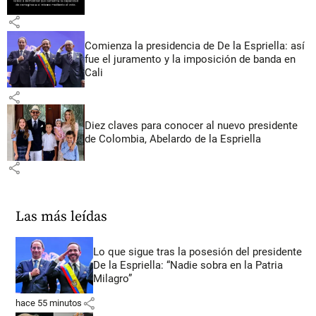
share
Comienza la presidencia de De la Espriella: así
fue el juramento y la imposición de banda en
Cali
share
Diez claves para conocer al nuevo presidente
de Colombia, Abelardo de la Espriella
share
Las más leídas
Lo que sigue tras la posesión del presidente
De la Espriella: “Nadie sobra en la Patria
Milagro”
share
hace 55 minutos