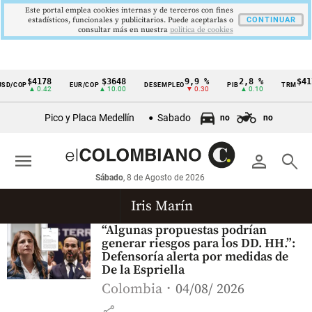
Este portal emplea cookies internas y de terceros con fines
estadísticos, funcionales y publicitarios. Puede aceptarlas o
CONTINUAR
consultar más en nuestra
politica de cookies
$4178
$3648
9,9 %
2,8 %
$417
D/COP
EUR/COP
DESEMPLEO
PIB
TRM
Cintillo
▲ 0.42
▲ 10.00
▼ 0.30
▲ 0.10
▲
de
Pico y Placa Medellín
Sabado
no
no
indicadores
económicos
menu
person
search
Colombia
Sábado
, 8 de Agosto de 2026
Iris Marín
“Algunas propuestas podrían
generar riesgos para los DD. HH.”:
Defensoría alerta por medidas de
De la Espriella
Colombia
04/08/ 2026
share