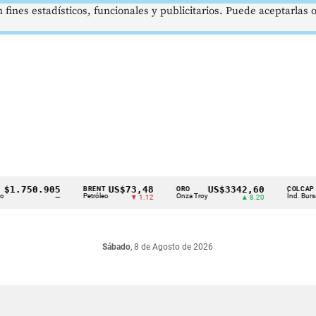
 fines estadísticos, funcionales y publicitarios. Puede aceptarlas
.750.905
US$73,48
US$3342,60
16
BRENT
ORO
COLCAP
Petróleo
Onza Troy
Índ. Bursátil
—
▼ 1.12
▲ 8.20
Sábado
, 8 de Agosto de 2026