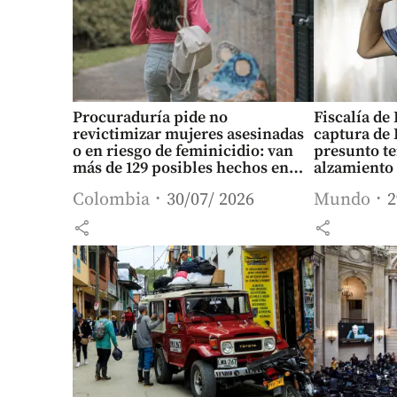
Procuraduría pide no
Fiscalía de
revictimizar mujeres asesinadas
captura de
o en riesgo de feminicidio: van
presunto t
más de 129 posibles hechos en
alzamiento
2026
Colombia
30/07/ 2026
Mundo
2
share
share