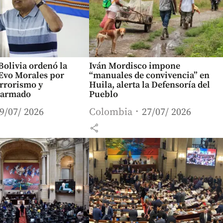
 Bolivia ordenó la
Iván Mordisco impone
 Evo Morales por
“manuales de convivencia” en
errorismo y
Huila, alerta la Defensoría del
 armado
Pueblo
9/07/ 2026
Colombia
27/07/ 2026
share