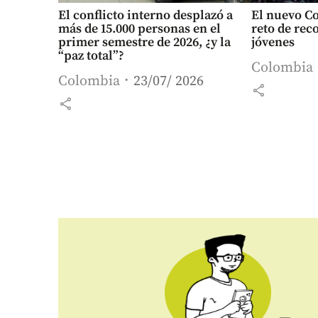
El conflicto interno desplazó a
El nuevo Co
más de 15.000 personas en el
reto de rec
primer semestre de 2026, ¿y la
jóvenes
“paz total”?
Colombia
Colombia
23/07/ 2026
share
share