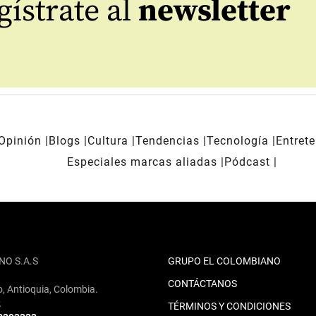
ístrate al
newsletter
Opinión
Blogs
Cultura
Tendencias
Tecnología
Entret
Especiales marcas aliadas
Pódcast
NO S.A.S
GRUPO EL COLOMBIANO
CONTÁCTANOS
o, Antioquia, Colombia.
2
TÉRMINOS Y CONDICIONES