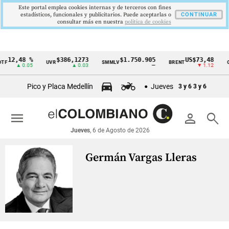
Este portal emplea cookies internas y de terceros con fines
estadísticos, funcionales y publicitarios. Puede aceptarlas o
CONTINUAR
consultar más en nuestra
politica de cookies
12,48 %
$386,1273
$1.750.905
US$73,48
TF
UVR
SMMLV
BRENT
O
Cintillo
▲ 0.05
▲ 0.03
—
▼ 1.12
de
Pico y Placa Medellín
Jueves
3 y 6
3 y 6
indicadores
económicos
menu
person
search
Colombia
Jueves
, 6 de Agosto de 2026
Germán Vargas Lleras