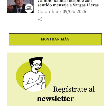
Cambio Radical despide con
sentido mensaje a Vargas Lleras
Colombia
09/05/ 2026
share
MOSTRAR MÁS
Regístrate al
newsletter