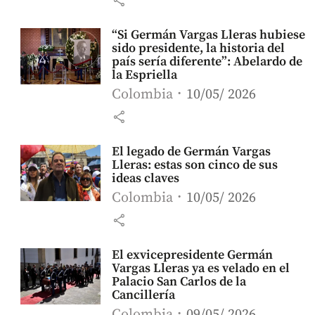
share
“Si Germán Vargas Lleras hubiese
sido presidente, la historia del
país sería diferente”: Abelardo de
la Espriella
Colombia
10/05/ 2026
share
El legado de Germán Vargas
Lleras: estas son cinco de sus
ideas claves
Colombia
10/05/ 2026
share
El exvicepresidente Germán
Vargas Lleras ya es velado en el
Palacio San Carlos de la
Cancillería
Colombia
09/05/ 2026