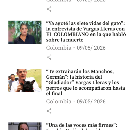
share
“Ya agoté las siete vidas del gato”:
la entrevista de Vargas Lleras con
EL COLOMBIANO en la que habló
sobre la muerte
Colombia
09/05/ 2026
share
“Te extrañarán los Manchos,
Germán”: la historia del
“Gladiador” Vargas Lleras y los
perros que lo acompañaron hasta
el final
Colombia
09/05/ 2026
share
“Una de las voces más firmes”: