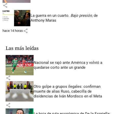
share
La guerra en un cuarto.
Bajo presión
, de
Anthony Maras
share
hace 14 horas
Las más leídas
Nacional se rajó ante América y volvió a
quedarse corto ante un grande
share
Otro golpe a grupos ilegales: confirman
muerte de alias Ruso, cabecilla de
disidencias de Iván Mordisco en el Meta
share
La hoja de ruta económica de De la Espriella: