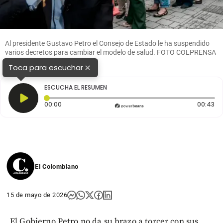
Al presidente Gustavo Petro el Consejo de Estado le ha suspendido
varios decretos para cambiar el modelo de salud. FOTO COLPRENSA
×
Toca para escuchar
ESCUCHA EL RESUMEN
Tiempo transcurrido: 0 segundos
Du
00:00
00:43
El Colombiano
15 de mayo de 2026
El Gobierno Petro no da su brazo a torcer con sus