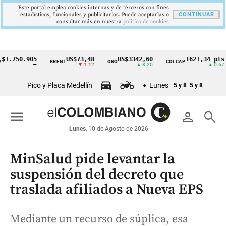
Este portal emplea cookies internas y de terceros con fines
estadísticos, funcionales y publicitarios. Puede aceptarlas o
CONTINUAR
consultar más en nuestra
politica de cookies
.750.905
US$73,48
US$3342,60
1621,34 pts
BRENT
ORO
COLCAP
Cintillo
—
▼ 1.12
▲ 8.20
▲ 0.67
de
Pico y Placa Medellín
Lunes
5 y 8
5 y 8
indicadores
económicos
menu
person
search
Colombia
Lunes
, 10 de Agosto de 2026
MinSalud pide levantar la
suspensión del decreto que
traslada afiliados a Nueva EPS
Mediante un recurso de súplica, esa