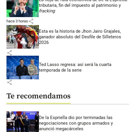
tributaria, fin del impuesto al patrimonio y
fracking
share
hace 3 horas
Esta es la historia de Jhon Jairo Grajales,
ganador absoluto del Desfile de Silleteros
2026
share
Ted Lasso regresa: así será la cuarta
temporada de la serie
share
Te recomendamos
De la Espriella dio por terminadas las
negociaciones con grupos armados y
anunció megacárceles