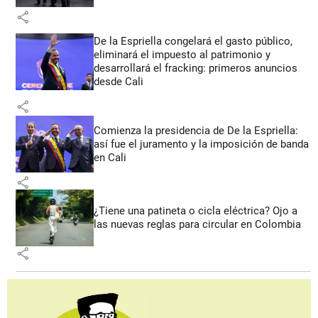
share
De la Espriella congelará el gasto público,
eliminará el impuesto al patrimonio y
desarrollará el fracking: primeros anuncios
desde Cali
share
Comienza la presidencia de De la Espriella:
así fue el juramento y la imposición de banda
en Cali
share
¿Tiene una patineta o cicla eléctrica? Ojo a
las nuevas reglas para circular en Colombia
share