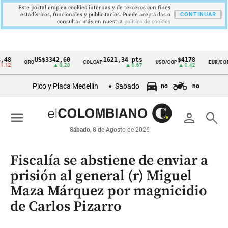
Este portal emplea cookies internas y de terceros con fines
estadísticos, funcionales y publicitarios. Puede aceptarlas o
CONTINUAR
consultar más en nuestra
politica de cookies
US$3342,60
1621,34 pts
$4178
$363
ORO
COLCAP
USD/COP
EUR/COP
Cintillo
▲ 8.20
▲ 0.67
▲ 0.42
de
Pico y Placa Medellín
Sabado
no
no
indicadores
económicos
menu
person
search
Colombia
Sábado
, 8 de Agosto de 2026
Fiscalía se abstiene de enviar a
prisión al general (r) Miguel
Maza Márquez por magnicidio
de Carlos Pizarro