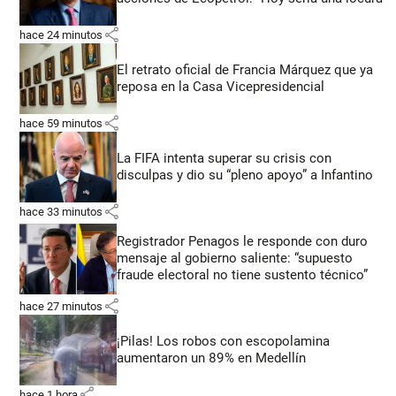
share
hace 24 minutos
El retrato oficial de Francia Márquez que ya
reposa en la Casa Vicepresidencial
share
hace 59 minutos
La FIFA intenta superar su crisis con
disculpas y dio su “pleno apoyo” a Infantino
share
hace 33 minutos
Registrador Penagos le responde con duro
mensaje al gobierno saliente: “supuesto
fraude electoral no tiene sustento técnico”
share
hace 27 minutos
¡Pilas! Los robos con escopolamina
aumentaron un 89% en Medellín
share
hace 1 hora