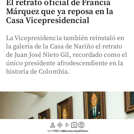
El retrato oficial de Francia
Márquez que ya reposa en la
Casa Vicepresidencial
La Vicepresidencia también reinstaló en
la galería de la Casa de Nariño el retrato
de Juan José Nieto Gil, recordado como el
único presidente afrodescendiente en la
historia de Colombia.
person
graphic_eq
play_arrow
photo_camera
account_circle
Mi Perfil
Pódcast
Reportajes gráficos
Videos
Suscríbete