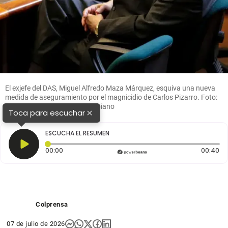
El exjefe del DAS, Miguel Alfredo Maza Márquez, esquiva una nueva
medida de aseguramiento por el magnicidio de Carlos Pizarro. Foto:
Colprensa y Archivo El Colombiano
×
Toca para escuchar
ESCUCHA EL RESUMEN
Tiempo transcurrido: 0 segundos
Du
00:00
00:40
Colprensa
07 de julio de 2026