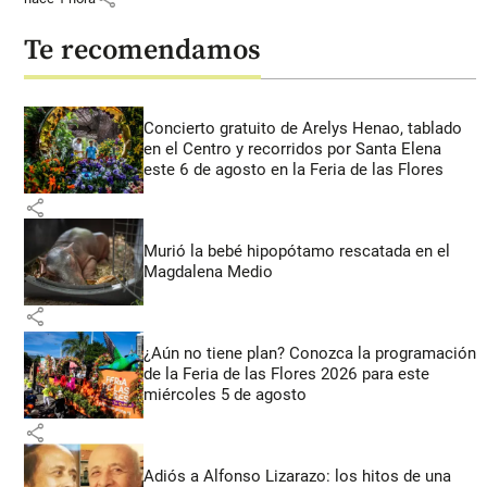
Te recomendamos
Concierto gratuito de Arelys Henao, tablado
en el Centro y recorridos por Santa Elena
este 6 de agosto en la Feria de las Flores
share
Murió la bebé hipopótamo rescatada en el
Magdalena Medio
share
¿Aún no tiene plan? Conozca la programación
de la Feria de las Flores 2026 para este
miércoles 5 de agosto
share
Adiós a Alfonso Lizarazo: los hitos de una