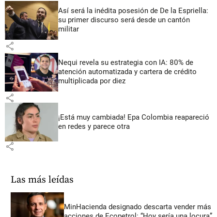
Así será la inédita posesión de De la Espriella:
su primer discurso será desde un cantón
militar
share
Nequi revela su estrategia con IA: 80% de
atención automatizada y cartera de crédito
multiplicada por diez
share
¡Está muy cambiada! Epa Colombia reapareció
en redes y parece otra
share
Las más leídas
MinHacienda designado descarta vender más
acciones de Ecopetrol: “Hoy sería una locura”