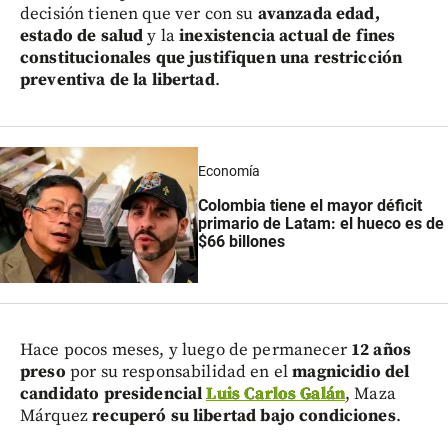
decisión tienen que ver con su
avanzada edad,
estado de salud
y la
inexistencia actual de fines
constitucionales que justifiquen una restricción
preventiva de la libertad
.
Economía
Colombia tiene el mayor déficit
primario de Latam: el hueco es de
$66 billones
Hace pocos meses, y luego de permanecer
12 años
preso
por su responsabilidad en el
magnicidio del
candidato presidencial
Luis Carlos Galán
, Maza
Márquez
recuperó su libertad bajo condiciones
.