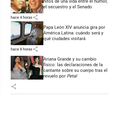
hitos de una vida entre el humor,
el secuestro y el Senado
: 47 segundos
share
hace 4 horas
Papa León XIV anuncia gira por
América Latina: cuándo será y
qué ciudades visitará
share
hace 8 horas
Ariana Grande y su cambio
físico: las declaraciones de la
cantante sobre su cuerpo tras el
revuelo por
Petal
share