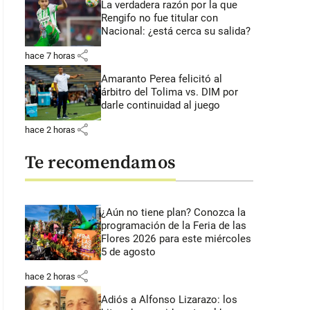
La verdadera razón por la que
Rengifo no fue titular con
Nacional: ¿está cerca su salida?
share
hace 7 horas
Amaranto Perea felicitó al
árbitro del Tolima vs. DIM por
darle continuidad al juego
share
hace 2 horas
Te recomendamos
¿Aún no tiene plan? Conozca la
programación de la Feria de las
Flores 2026 para este miércoles
5 de agosto
share
hace 2 horas
Adiós a Alfonso Lizarazo: los