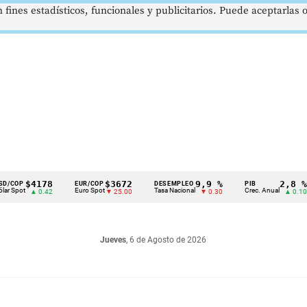
 fines estadísticos, funcionales y publicitarios. Puede aceptarlas
$4178
$3672
9,9 %
2,8 %
EUR/COP
DESEMPLEO
PIB
T
Euro Spot
Tasa Nacional
Crec. Anual
T
▲ 0.42
▼ 25.00
▼ 0.30
▲ 0.10
Jueves
, 6 de Agosto de 2026