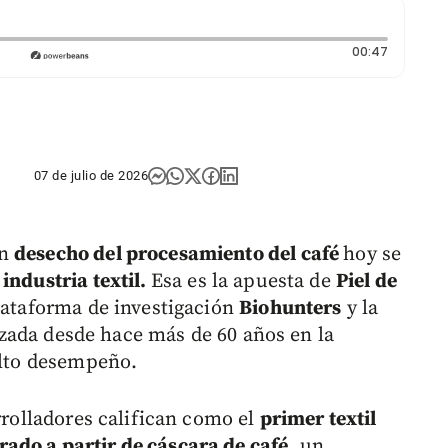
Duración
00:47
07 de julio de 2026
un
desecho del procesamiento del café
hoy se
industria textil.
Esa es la apuesta de
Piel de
plataforma de investigación
Biohunters
y la
izada desde hace más de 60 años en la
 alto desempeño.
arrolladores califican como el
primer textil
ado a partir de cáscara de café
, un