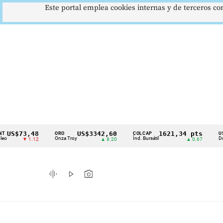
Este portal emplea cookies internas y de terceros con
73,48
US$3342,60
1621,34 pts
ORO
COLCAP
USD/COP
Cintillo
Onza Troy
Índ. Bursátil
Dólar Spot
▼ 1.12
▲ 8.20
▲ 0.67
de
indicadores
graphic_eq
play_arrow
photo_camera
económicos
Colombia