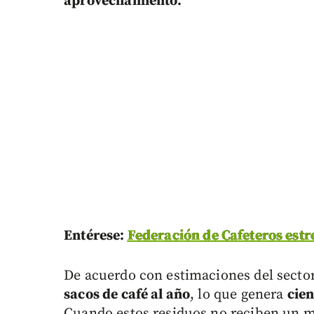
aprovechamiento.
Entérese:
Federación de Cafeteros estr
De acuerdo con estimaciones del secto
sacos de café al año
, lo que genera
cien
Cuando estos residuos no reciben un m