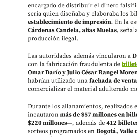
encargado de distribuir el dinero falsif
sería quien diseñaba y elaboraba los b
establecimiento de impresión
. En la e
Cárdenas Candela, alias Muelas
, señal
producción ilegal.
Las autoridades además vincularon a
D
con la fabricación fraudulenta de
bille
Omar Darío y Julio César Rangel More
habrían utilizado una
fachada de venta
comercializar el material adulterado m
Durante los allanamientos, realizados e
incautaron
más de $57 millones en bill
$220 millones—
, además de
412 billete
sorteos programados en
Bogotá,
Valle