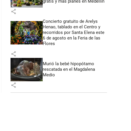
gratis y más planes en Medellín
 51 segundos
share
Concierto gratuito de Arelys
Henao, tablado en el Centro y
recorridos por Santa Elena este
6 de agosto en la Feria de las
Flores
share
Murió la bebé hipopótamo
rescatada en el Magdalena
Medio
share