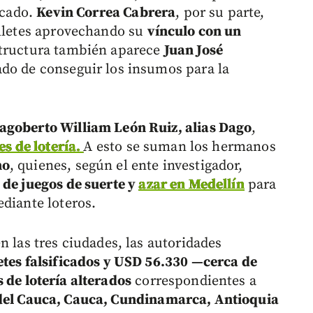
icado.
Kevin Correa Cabrera
, por su parte,
illetes aprovechando su
vínculo con un
structura también aparece
Juan José
ado de conseguir los insumos para la
agoberto William León Ruiz, alias Dago
,
tes de lotería.
A esto se suman los hermanos
no
, quienes, según el ente investigador,
 de juegos de suerte y
azar en Medellín
para
ediante loteros.
n las tres ciudades, las autoridades
etes falsificados y USD 56.330 —cerca de
s de lotería alterados
correspondientes a
 del Cauca, Cauca, Cundinamarca, Antioquia