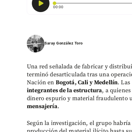
Tiempo transcurrido: 0 segundos
00:00
Saray González Toro
Una red señalada de fabricar y distribu
terminó desarticulada tras una operació
Nación en
Bogotá, Cali y Medellín
. Las
integrantes de la estructura
, a quiene
dinero espurio y material fraudulento 
mensajería
.
Según la investigación, el grupo habrí
producción del material ilícito hasta s