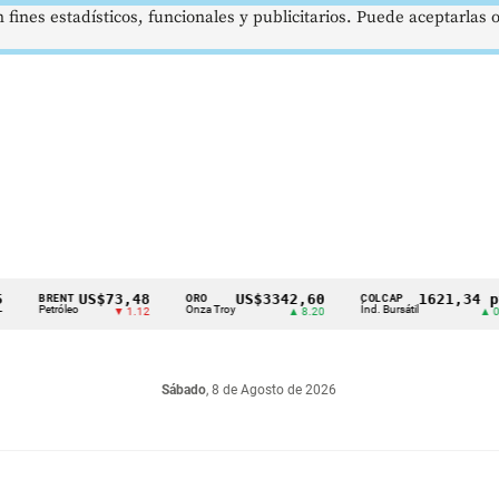
 fines estadísticos, funcionales y publicitarios. Puede aceptarlas
US$73,48
US$3342,60
1621,34 pts
BRENT
ORO
COLCAP
etróleo
Onza Troy
Índ. Bursátil
▼ 1.12
▲ 8.20
▲ 0.67
Sábado
, 8 de Agosto de 2026