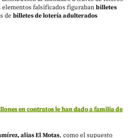
os elementos falsificados figuraban
billetes
ás de
billetes de lotería adulterados
llones en contratos le han dado a familia de
mírez, alias El Motas
, como el supuesto