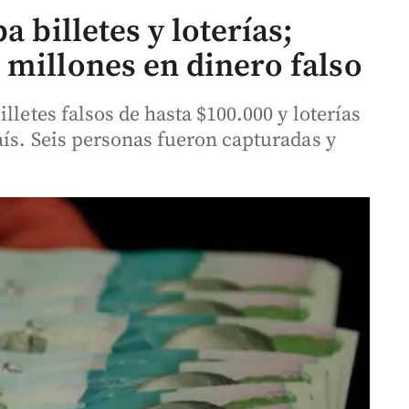
a billetes y loterías;
 millones en dinero falso
lletes falsos de hasta $100.000 y loterías
aís. Seis personas fueron capturadas y