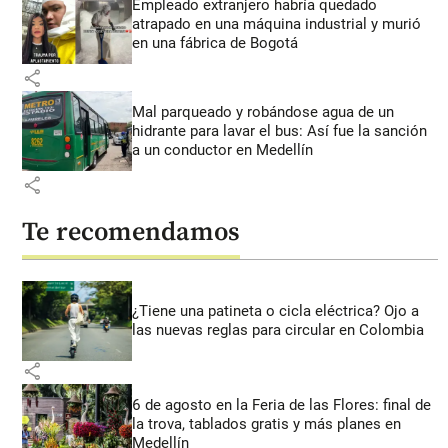
Empleado extranjero habría quedado
atrapado en una máquina industrial y murió
en una fábrica de Bogotá
share
Mal parqueado y robándose agua de un
hidrante para lavar el bus: Así fue la sanción
a un conductor en Medellín
share
Te recomendamos
¿Tiene una patineta o cicla eléctrica? Ojo a
las nuevas reglas para circular en Colombia
share
6 de agosto en la Feria de las Flores: final de
la trova, tablados gratis y más planes en
Medellín