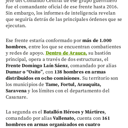
jefe del Comando Central de ese grupo guerrillero
fue el comandante oficial de ese frente hasta 2016.
Sin embargo, los informes de inteligencia revelan
que seguiría detrás de las principales órdenes que se
ejecutan.
Ese frente estaría conformado por
más de 1.000
hombres
, entre los que se encuentran combatientes
y redes de apoyo.
Dentro de Arauca,
su bastión
principal, opera a través de dos estructuras, el
Frente Domingo Laín Sáenz
, comandado por alias
Dumar o “Osito”
, con
138 hombres en armas
distribuidos en ocho comisiones
. Su territorio son
los municipios de
Tame, Fortul, Arauquita,
Saravena
y los límites con el departamento del
Casanare.
La segunda es el
Batallón Héroes y Mártires
,
comandado por alias
Vallenato,
cuenta con
161
hombres en armas organizados en cuatro