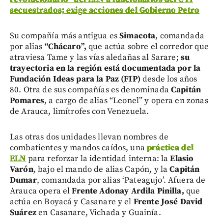
secuestrados; exige acciones del Gobierno Petro
Su compañía más antigua es
Simacota
, comandada
por alias
“Chácaro”,
que actúa sobre el corredor que
atraviesa Tame y las vías aledañas al Sarare;
su
trayectoria en la región está documentada por la
Fundación Ideas para la Paz (FIP)
desde los años
80. Otra de sus compañías es denominada
Capitán
Pomares
, a cargo de alias “Leonel” y opera en zonas
de Arauca, limítrofes con Venezuela.
Las otras dos unidades llevan nombres de
combatientes y mandos caídos, una
práctica del
ELN
para reforzar la identidad interna: la
Elasio
Varón
, bajo el mando de alias Capón, y la
Capitán
Dumar
, comandada por alias ‘Pateagujo’. Afuera de
Arauca opera el
Frente Adonay Ardila Pinilla,
que
actúa en Boyacá y Casanare y el
Frente José David
Suárez
en Casanare, Vichada y Guainía.