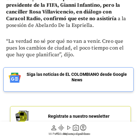
presidente de la FIFA, Gianni Infantino, pero la
canciller Rosa Villavicencio, en diálogo con
Caracol Radio, confirmó que este no asistiría
a la
posesión de Abelardo De la Espriella.
“La verdad no sé por qué no van a venir. Creo que
pues los cambios de ciudad, el poco tiempo con el
que hay que planificar”, dijo.
Siga las noticias de EL COLOMBIANO desde Google
News
Regístrate a nuestro newsletter
person
graphic_eq
play_arrow
photo_camera
account_circle
Mi Perfil
Pódcast
Reportajes gráficos
Videos
Suscríbete