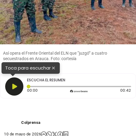
Así opera el Frente Oriental del ELN que “juzgó” a cuatro
secuestrados en Arauca. Foto: cortesía
×
Toca para escuchar
ESCUCHA EL RESUMEN
Tiempo transcurrido: 0 segundos
Du
00:00
00:42
Colprensa
10 de mayo de 2026