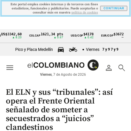
Este portal emplea cookies internas y de terceros con fines
estadísticos, funcionales y publicitarios. Puede aceptarlas o
CONTINUAR
consultar más en nuestra
politica de cookies
342,60
1621,34 pts
$4178
$3672
COLCAP
USD/COP
EUR/COP
DESE
Cintillo
▲ 8.20
▲ 0.67
▲ 0.42
—
de
Pico y Placa Medellín
Viernes
7 y 9
7 y 9
indicadores
económicos
menu
person
search
Colombia
Viernes
, 7 de Agosto de 2026
El ELN y sus “tribunales”: así
opera el Frente Oriental
señalado de someter a
secuestrados a “juicios”
clandestinos