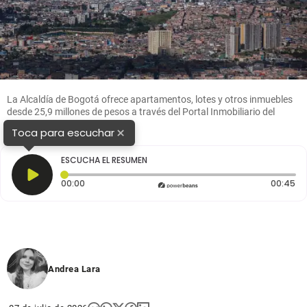
La Alcaldía de Bogotá ofrece apartamentos, lotes y otros inmuebles
desde 25,9 millones de pesos a través del Portal Inmobiliario del
Distrito. FOTO: Colprensa.
×
Toca para escuchar
ESCUCHA EL RESUMEN
Tiempo transcurrido: 0 segundos
Du
00:00
00:45
Andrea Lara