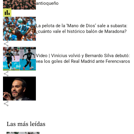
antioqueño
share
La pelota de la ‘Mano de Dios’ sale a subasta:
¿cuánto vale el histórico balón de Maradona?
share
Video | Vinícius volvió y Bernardo Silva debutó:
vea los goles del Real Madrid ante Ferencvaros
share
share
Las más leídas