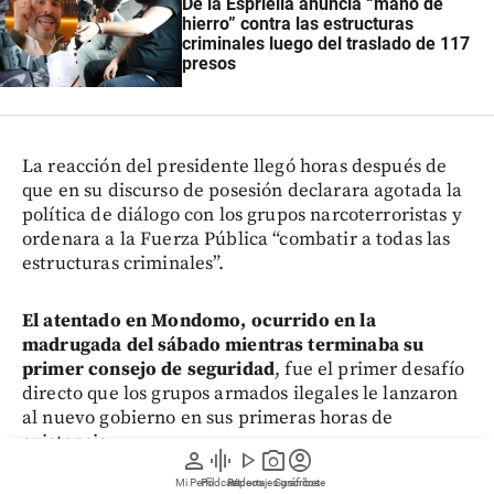
De la Espriella anuncia “mano de
hierro” contra las estructuras
criminales luego del traslado de 117
presos
La reacción del presidente llegó horas después de
que en su discurso de posesión declarara agotada la
política de diálogo con los grupos narcoterroristas y
ordenara a la Fuerza Pública “combatir a todas las
estructuras criminales”.
El atentado en Mondomo, ocurrido en la
madrugada del sábado mientras terminaba su
primer consejo de seguridad
, fue el primer desafío
directo que los grupos armados ilegales le lanzaron
al nuevo gobierno en sus primeras horas de
existencia.
person
graphic_eq
play_arrow
photo_camera
account_circle
Mi Perfil
Pódcast
Reportajes gráficos
Videos
Suscríbete