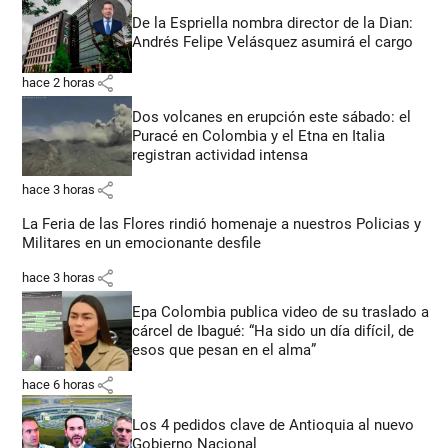
De la Espriella nombra director de la Dian:
Andrés Felipe Velásquez asumirá el cargo
share
hace 2 horas
Dos volcanes en erupción este sábado: el
Puracé en Colombia y el Etna en Italia
registran actividad intensa
share
hace 3 horas
La Feria de las Flores rindió homenaje a nuestros Policias y
Militares en un emocionante desfile
share
hace 3 horas
Epa Colombia publica video de su traslado a
cárcel de Ibagué: “Ha sido un día difícil, de
esos que pesan en el alma”
share
hace 6 horas
Los 4 pedidos clave de Antioquia al nuevo
Gobierno Nacional