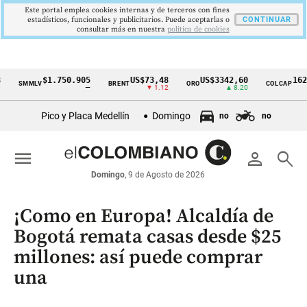
Este portal emplea cookies internas y de terceros con fines
estadísticos, funcionales y publicitarios. Puede aceptarlas o
CONTINUAR
consultar más en nuestra
politica de cookies
$1.750.905
US$73,48
US$3342,60
1621,34
MMLV
BRENT
ORO
COLCAP
Cintillo
—
▼ 1.12
▲ 8.20
▲ 
de
Pico y Placa Medellín
Domingo
no
no
indicadores
económicos
menu
person
search
Colombia
Domingo
, 9 de Agosto de 2026
¡Como en Europa! Alcaldía de
Bogotá remata casas desde $25
millones: así puede comprar
una