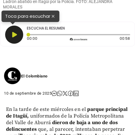
Ladrón abatido en Itagüí por la Policía. FOTO: ALEJANDRA
MORALES
×
Toca para escuchar
ESCUCHA EL RESUMEN
Tiempo transcurrido: 0 segundos
Du
00:00
00:58
El Colombiano
10 de septiembre de 2025
En la tarde de este miércoles en el
parque principal
de Itagüí,
uniformados de la Policía Metropolitana
del Valle de Aburrá
dieron de baja a uno de dos
delincuentes
que, al parecer, intentaban perpetrar