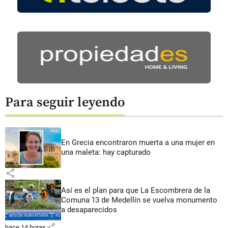
Para seguir leyendo
En Grecia encontraron muerta a una mujer en
una maleta: hay capturado
share
Así es el plan para que La Escombrera de la
Comuna 13 de Medellín se vuelva monumento
a desaparecidos
share
hace 14 horas