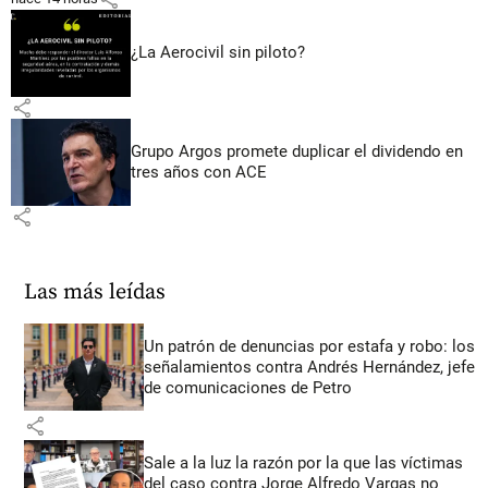
¿La Aerocivil sin piloto?
share
Grupo Argos promete duplicar el dividendo en
tres años con ACE
share
Las más leídas
Un patrón de denuncias por estafa y robo: los
señalamientos contra Andrés Hernández, jefe
de comunicaciones de Petro
share
Sale a la luz la razón por la que las víctimas
del caso contra Jorge Alfredo Vargas no