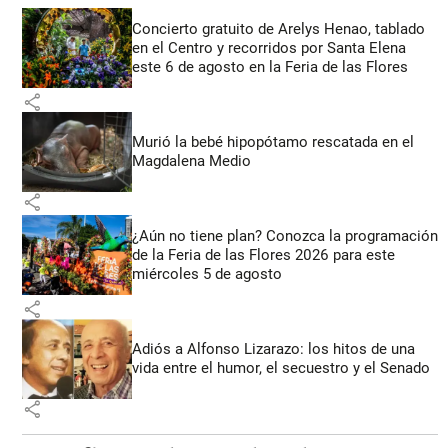
Concierto gratuito de Arelys Henao, tablado
en el Centro y recorridos por Santa Elena
este 6 de agosto en la Feria de las Flores
share
Murió la bebé hipopótamo rescatada en el
Magdalena Medio
share
¿Aún no tiene plan? Conozca la programación
de la Feria de las Flores 2026 para este
miércoles 5 de agosto
share
Adiós a Alfonso Lizarazo: los hitos de una
vida entre el humor, el secuestro y el Senado
share