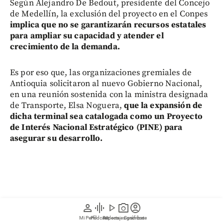
Según Alejandro De Bedout, presidente del Concejo
de Medellín, la exclusión del proyecto en el Conpes
implica que no se garantizarán recursos estatales
para ampliar su capacidad y atender el
crecimiento de la demanda.
Es por eso que, las organizaciones gremiales de
Antioquia solicitaron al nuevo Gobierno Nacional,
en una reunión sostenida con la ministra designada
de Transporte, Elsa Noguera,
que la expansión de
dicha terminal sea catalogada como un Proyecto
de Interés Nacional Estratégico (PINE) para
asegurar su desarrollo.
person
graphic_eq
play_arrow
photo_camera
account_circle
Mi Perfil
Pódcast
Reportajes gráficos
Videos
Suscríbete