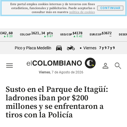
Este portal emplea cookies internas y de terceros con fines
estadísticos, funcionales y publicitarios. Puede aceptarlas o
CONTINUAR
consultar más en nuestra
politica de cookies
60
1621,34 pts
$4178
$3672
9
COLCAP
USD/COP
EUR/COP
DESEMPLEO
Cintillo
20
▲ 0.67
▲ 0.42
—
de
Pico y Placa Medellín
Viernes
7 y 9
7 y 9
indicadores
económicos
menu
person
search
Colombia
Viernes
, 7 de Agosto de 2026
Susto en el Parque de Itagüí:
ladrones iban por $200
millones y se enfrentaron a
tiros con la Policía