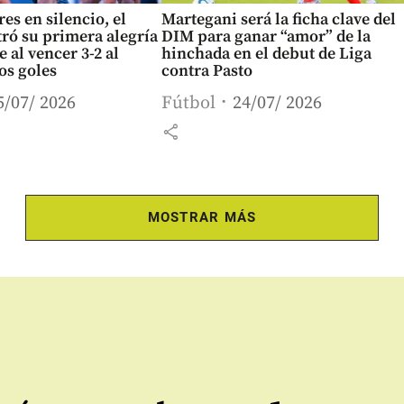
es en silencio, el
Martegani será la ficha clave del
ró su primera alegría
DIM para ganar “amor” de la
e al vencer 3-2 al
hinchada en el debut de Liga
los goles
contra Pasto
5/07/ 2026
Fútbol
24/07/ 2026
share
MOSTRAR MÁS