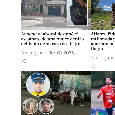
Ausencia laboral destapó el
Alianza Fid
asesinato de una mujer dentro
millonada p
del baño de su casa en Itagüí
apartament
Itagüí
Antioquia
30/07/ 2026
Antioquia
share
share