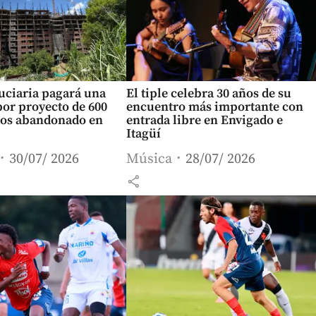
uciaria pagará una
El tiple celebra 30 años de su
or proyecto de 600
encuentro más importante con
os abandonado en
entrada libre en Envigado e
Itagüí
30/07/ 2026
Música
28/07/ 2026
share