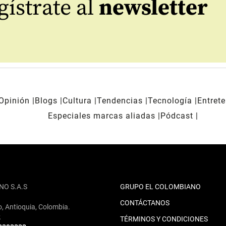
ístrate al
newsletter
Opinión
Blogs
Cultura
Tendencias
Tecnología
Entret
Especiales marcas aliadas
Pódcast
NO S.A.S
GRUPO EL COLOMBIANO
CONTÁCTANOS
o, Antioquia, Colombia.
2
TÉRMINOS Y CONDICIONES