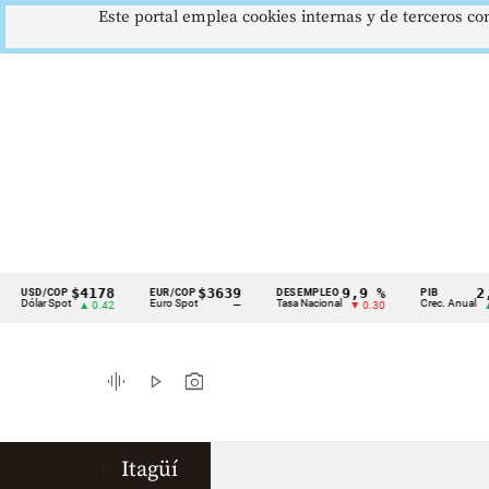
Este portal emplea cookies internas y de terceros con
$4178
$3639
9,9 %
2,8 %
SD/COP
EUR/COP
DESEMPLEO
PIB
Cintillo
lar Spot
Euro Spot
Tasa Nacional
Crec. Anual
▲ 0.42
—
▼ 0.30
▲ 0.10
de
indicadores
graphic_eq
play_arrow
photo_camera
económicos
Colombia
Itagüí