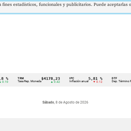
 fines estadísticos, funcionales y publicitarios. Puede aceptarlas
$4178,23
5,81 %
12
TRM
IPC
DTF
Tasa Rep. Moneda
Inflación anual
Dep. Término Fijo
▲ 0.42
▼ 0.12
Sábado
, 8 de Agosto de 2026