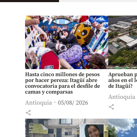
Hasta cinco millones de pesos
Aprueban p
por hacer pereza: Itagüí abre
años en el l
convocatoria para el desfile de
de Itagüí?
camas y comparsas
Antioquia
Antioquia
05/08/ 2026
share
share