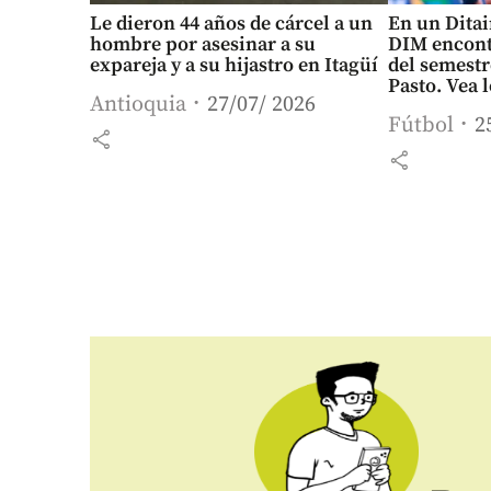
Le dieron 44 años de cárcel a un
En un Ditair
hombre por asesinar a su
DIM encont
expareja y a su hijastro en Itagüí
del semestr
Pasto. Vea 
Antioquia
27/07/ 2026
Fútbol
2
share
share