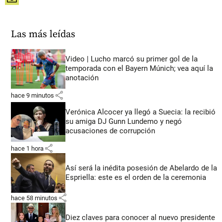
share
Las más leídas
Video | Lucho marcó su primer gol de la
temporada con el Bayern Múnich; vea aquí la
anotación
share
hace 9 minutos
Verónica Alcocer ya llegó a Suecia: la recibió
su amiga DJ Gunn Lundemo y negó
acusaciones de corrupción
share
hace 1 hora
Así será la inédita posesión de Abelardo de la
Espriella: este es el orden de la ceremonia
share
hace 58 minutos
Diez claves para conocer al nuevo presidente