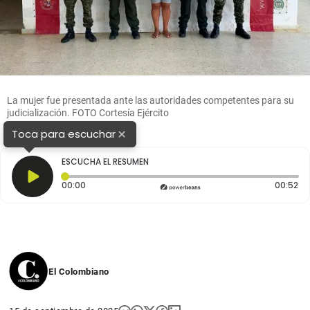
La mujer fue presentada ante las autoridades competentes para su
judicialización. FOTO Cortesía Ejército
×
Toca para escuchar
ESCUCHA EL RESUMEN
Tiempo transcurrido: 0 segundos
Du
00:00
00:52
El Colombiano