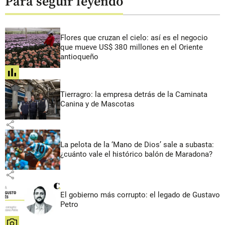
Para seguir leyendo
Flores que cruzan el cielo: así es el negocio
que mueve US$ 380 millones en el Oriente
antioqueño
share
Tierragro: la empresa detrás de la Caminata
Canina y de Mascotas
share
La pelota de la ‘Mano de Dios’ sale a subasta:
¿cuánto vale el histórico balón de Maradona?
share
El gobierno más corrupto: el legado de Gustavo
Petro