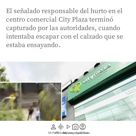
El señalado responsable del hurto en el
centro comercial City Plaza terminó
capturado por las autoridades, cuando
intentaba escapar con el calzado que se
estaba ensayando.
person
graphic_eq
play_arrow
photo_camera
account_circle
Mi Perfil
Pódcast
Reportajes gráficos
Videos
Suscríbete