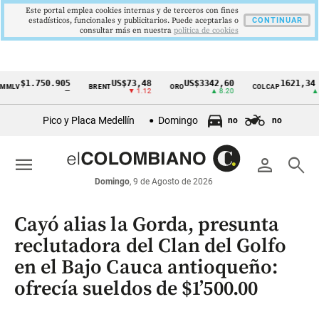
Este portal emplea cookies internas y de terceros con fines
estadísticos, funcionales y publicitarios. Puede aceptarlas o
CONTINUAR
consultar más en nuestra
politica de cookies
$1.750.905
US$73,48
US$3342,60
1621,34 pts
BRENT
ORO
COLCAP
Cintillo
—
▼ 1.12
▲ 8.20
▲ 0.67
de
Pico y Placa Medellín
Domingo
no
no
indicadores
económicos
menu
person
search
Colombia
Domingo
, 9 de Agosto de 2026
Cayó alias la Gorda, presunta
reclutadora del Clan del Golfo
en el Bajo Cauca antioqueño:
ofrecía sueldos de $1’500.00