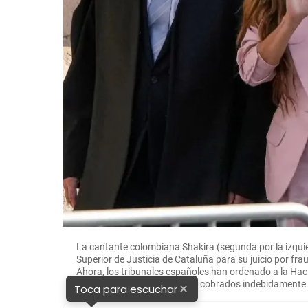
La cantante colombiana Shakira (segunda por la izquie
Superior de Justicia de Cataluña para su juicio por fra
Ahora, los tribunales españoles han ordenado a la Hac
millones de euros que fueron cobrados indebidamente
×
Toca para escuchar