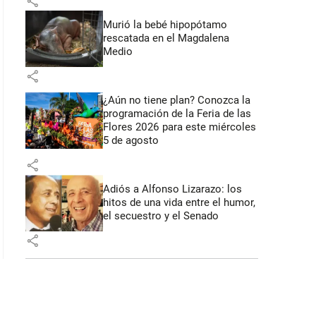
share
Murió la bebé hipopótamo
 37 segundos
rescatada en el Magdalena
Medio
share
¿Aún no tiene plan? Conozca la
programación de la Feria de las
Flores 2026 para este miércoles
5 de agosto
share
Adiós a Alfonso Lizarazo: los
hitos de una vida entre el humor,
el secuestro y el Senado
share