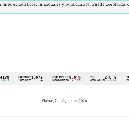
 fines estadísticos, funcionales y publicitarios. Puede aceptarlas
$3672
9,9 %
2,8 %
EUR/COP
DESEMPLEO
PIB
TRM
Euro Spot
Tasa Nacional
Crec. Anual
Tasa Rep.
—
▼ 0.30
▲ 0.10
Viernes
, 7 de Agosto de 2026