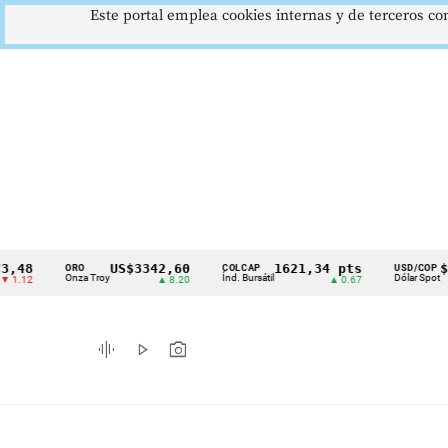
Este portal emplea cookies internas y de terceros con
8
US$3342,60
1621,34 pts
$4178
ORO
COLCAP
USD/COP
Cintillo
Onza Troy
Índ. Bursátil
Dólar Spot
2
▲ 8.20
▲ 0.67
▲ 0.42
de
indicadores
graphic_eq
play_arrow
photo_camera
económicos
Colombia