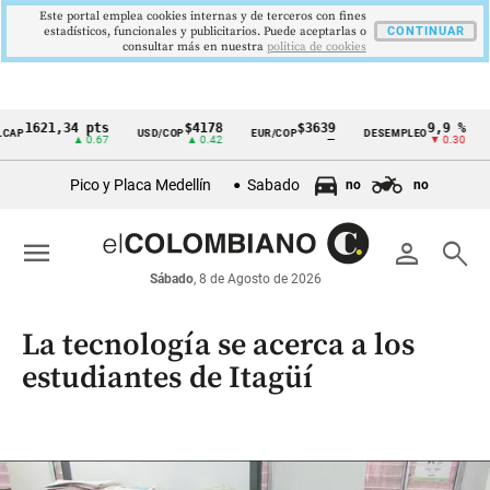
Este portal emplea cookies internas y de terceros con fines
estadísticos, funcionales y publicitarios. Puede aceptarlas o
CONTINUAR
consultar más en nuestra
politica de cookies
621,34 pts
$4178
$3639
9,9 %
2,
USD/COP
EUR/COP
DESEMPLEO
PIB
Cintillo
▲ 0.67
▲ 0.42
—
▼ 0.30
▲ 
de
Pico y Placa Medellín
Sabado
no
no
indicadores
económicos
menu
person
search
Colombia
Sábado
, 8 de Agosto de 2026
La tecnología se acerca a los
estudiantes de Itagüí