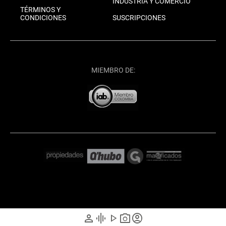
INDUSTRIA Y COMERCIO
TÉRMINOS Y
CONDICIONES
SUSCRIPCIONES
MIEMBRO DE:
person
graphic_eq
play_arrow
photo_camera
account_circle