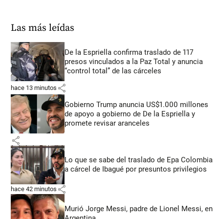
Las más leídas
De la Espriella confirma traslado de 117
presos vinculados a la Paz Total y anuncia
“control total” de las cárceles
share
hace 13 minutos
Gobierno Trump anuncia US$1.000 millones
de apoyo a gobierno de De la Espriella y
promete revisar aranceles
share
Lo que se sabe del traslado de Epa Colombia
a cárcel de Ibagué por presuntos privilegios
share
hace 42 minutos
Murió Jorge Messi, padre de Lionel Messi, en
Argentina