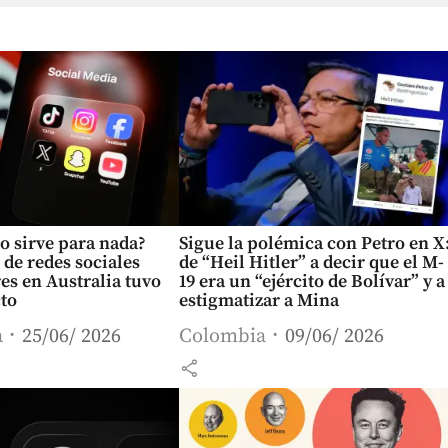
o sirve para nada?
Sigue la polémica con Petro en X
 de redes sociales
de “Heil Hitler” a decir que el M-
s en Australia tuvo
19 era un “ejército de Bolívar” y a
to
estigmatizar a Mina
a
25/06/ 2026
Colombia
09/06/ 2026
share