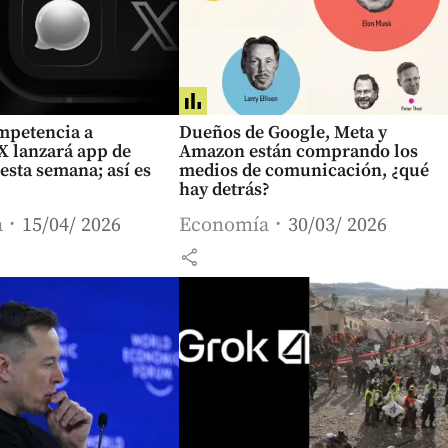
mpetencia a
Dueños de Google, Meta y
X lanzará app de
Amazon están comprando los
esta semana; así es
medios de comunicación, ¿qué
hay detrás?
a
15/04/ 2026
Economía
30/03/ 2026
share