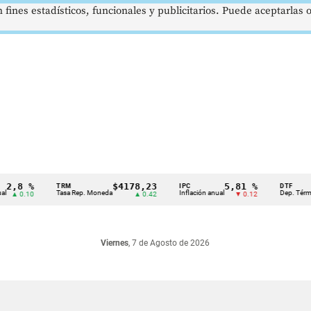
 fines estadísticos, funcionales y publicitarios. Puede aceptarlas
,8 %
$4178,23
5,81 %
TRM
IPC
DTF
Tasa Rep. Moneda
Inflación anual
Dep. Término Fi
 0.10
▲ 0.42
▼ 0.12
Viernes
, 7 de Agosto de 2026