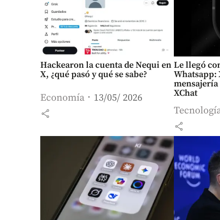
Hackearon la cuenta de Nequi en
Le llegó co
X, ¿qué pasó y qué se sabe?
Whatsapp: 
mensajería 
XChat
Economía
13/05/ 2026
Tecnologí
share
share