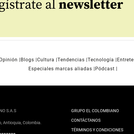
ístrate al
newsletter
Opinión
Blogs
Cultura
Tendencias
Tecnología
Entret
Especiales marcas aliadas
Pódcast
NO S.A.S
GRUPO EL COLOMBIANO
CONTÁCTANOS
o, Antioquia, Colombia.
2
TÉRMINOS Y CONDICIONES