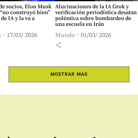
 de socios, Elon Musk
Alucinaciones de la IA Grok y
 “no construyó bien”
verificación periodística desatan
de IA y la va a
polémica sobre bombardeo de
una escuela en Irán
a
17/03/ 2026
Mundo
01/03/ 2026
share
MOSTRAR MÁS