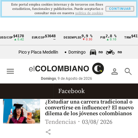
Este portal emplea cookies internas y de terceros con fines
estadísticos, funcionales y publicitarios. Puede aceptarlas o
CONTINUAR
consultar más en nuestra
politica de cookies
$4178
$3648
9,9 %
2,8 %
$417
SD/COP
EUR/COP
DESEMPLEO
PIB
TRM
Cintillo
▲ 0.42
—
▼ 0.30
▲ 0.10
▲
de
Pico y Placa Medellín
Domingo
no
no
indicadores
económicos
menu
person
search
Colombia
Domingo
, 9 de Agosto de 2026
Facebook
¿Estudiar una carrera tradicional o
convertirse en influencer? El nuevo
dilema de los jóvenes colombianos
Tendencias
03/08/ 2026
share