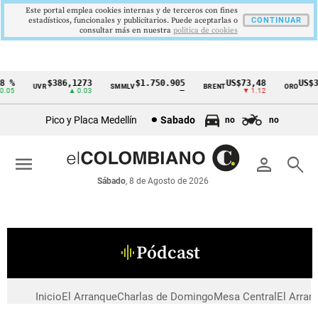
Este portal emplea cookies internas y de terceros con fines
estadísticos, funcionales y publicitarios. Puede aceptarlas o
CONTINUAR
consultar más en nuestra
politica de cookies
 %
$386,1273
$1.750.905
US$73,48
US$3
UVR
SMMLV
BRENT
ORO
Cintillo
.05
▲ 0.03
—
▼ 1.12
de
Pico y Placa Medellín
Sabado
no
no
indicadores
económicos
menu
person
search
Colombia
Sábado
, 8 de Agosto de 2026
Pódcast
graphic_eq
Inicio
El Arranque
Charlas de Domingo
Mesa Central
El Arran