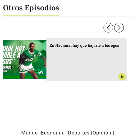
Otros Episodios
arrow_forward_ios
arrow_forward_ios
En Nacional hay que bajarle a los egos
play_arrow
Mundo
Economía
Deportes
Opinión