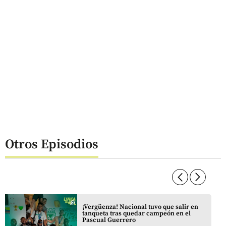
Otros Episodios
arrow_forward_ios
arrow_forward_ios
¡Vergüenza! Nacional tuvo que salir en
tanqueta tras quedar campeón en el
Pascual Guerrero