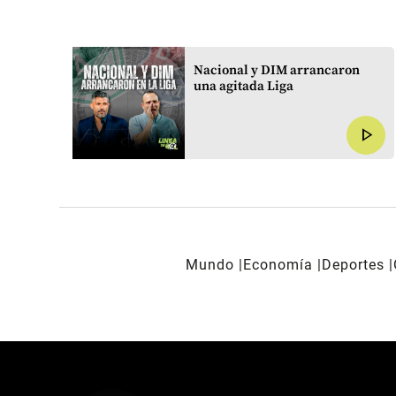
Nacional y DIM arrancaron
play_arrow
una agitada Liga
play_arrow
Mundo
Economía
Deportes
REDES SOCIALES