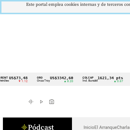
Este portal emplea cookies internas y de terceros con
US$73,48
US$3342,60
1621,34 pts
T
ORO
COLCAP
US
Cintillo
eo
Onza Troy
Índ. Bursátil
Dól
▼ 1.12
▲ 8.20
▲ 0.67
de
indicadores
graphic_eq
play_arrow
photo_camera
económicos
Colombia
Pódcast
graphic_eq
Inicio
El Arranque
Charl