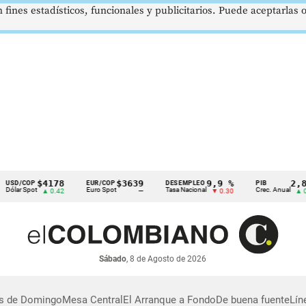
 fines estadísticos, funcionales y publicitarios. Puede aceptarlas
$4178
$3639
9,9 %
2,8 %
D/COP
EUR/COP
DESEMPLEO
PIB
ar Spot
Euro Spot
Tasa Nacional
Crec. Anual
▲ 0.42
—
▼ 0.30
▲ 0.10
Sábado
, 8 de Agosto de 2026
as de Domingo
Mesa Central
El Arranque a Fondo
De buena fuente
Lín