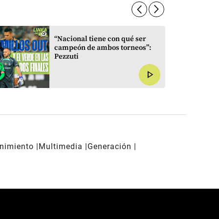
arrow_forward_ios
arrow_forward_ios
“Nacional tiene con qué ser
campeón de ambos torneos”:
Pezzuti
play_arrow
enimiento
Multimedia
Generación