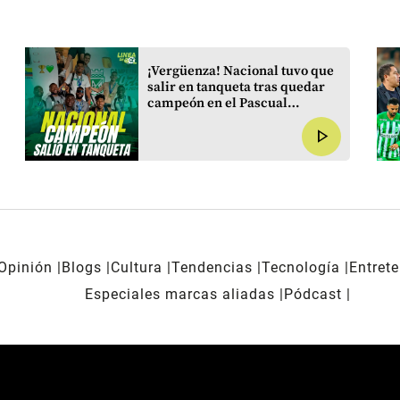
¡Vergüenza! Nacional tuvo que
salir en tanqueta tras quedar
campeón en el Pascual
Guerrero
play_arrow
Opinión
Blogs
Cultura
Tendencias
Tecnología
Entret
Especiales marcas aliadas
Pódcast